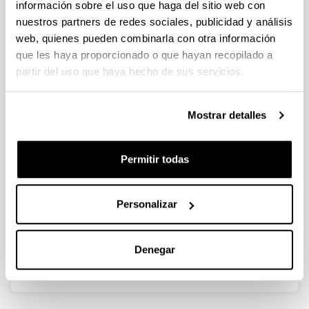
información sobre el uso que haga del sitio web con
nuestros partners de redes sociales, publicidad y análisis
Use of a reforming catalyst for
web, quienes pueden combinarla con otra información
hydrogen production in the
que les haya proporcionado o que hayan recopilado a
carbonization process of torrefied
partir del uso que haya hecho de sus servicios.
biomass
Autoría:
Mostrar detalles
A. Lopez-Urionabarrenechea, E. Acha, A. Adrados, J.
Solar, B.M. Caballero, I. de Marco
Año:
Permitir todas
2020
Medio de publicación:
Personalizar
Catalysts
Volumen:
10 (11)
Denegar