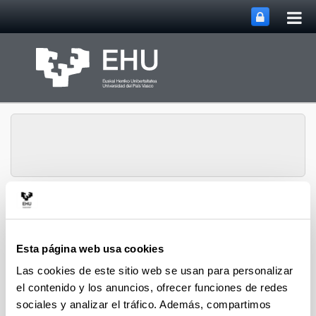
Abri
Saltar al contenido principal
me
prin
Grupo de Investigación
Abrir/cerrar m
Menú
SUPREN
Esta página web usa cookies
Las cookies de este sitio web se usan para personalizar
2020
el contenido y los anuncios, ofrecer funciones de redes
sociales y analizar el tráfico. Además, compartimos