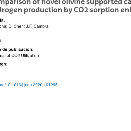
parison of novel olivine supported cat
drogen production by CO2 sorption e
ía:
cha; D. Chen; J.F. Cambra
0
 de publicación:
ar subpáginas
nal of CO2 Utilization
men:
org/10.1016/j.jcou.2020.101295
ar subpáginas