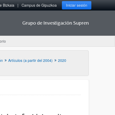
 Bizkaia
Campus de Gipuzkoa
Iniciar sesión
Grupo de Investigación Supren
orio
ón
Artículos (a partir del 2004)
2020