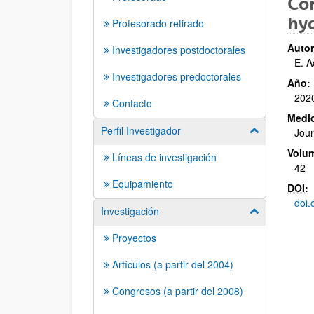
Com
hy
Profesorado retirado
Autor
Investigadores postdoctorales
E. A
Investigadores predoctorales
Año:
202
Contacto
Medio
Perfil Investigador
Mostrar/ocult
Jour
Volu
Líneas de investigación
42
Equipamiento
DOI
:
doi.
Investigación
Mostrar/ocult
Proyectos
Artículos (a partir del 2004)
Congresos (a partir del 2008)