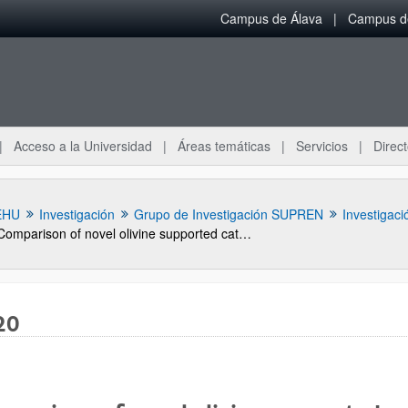
Campus de Álava
Campus de
Acceso a la Universidad
Áreas temáticas
Servicios
Direct
EHU
Investigación
Grupo de Investigación SUPREN
Investigaci
Comparison of novel olivine supported catalysts for high purity hydrogen production by CO2 sorption enhanced steam reforming
20
ar subpáginas