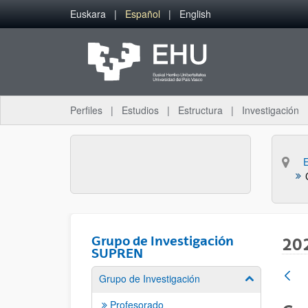
Saltar al contenido principal
Euskara
Español
English
Perfiles
Estudios
Estructura
Investigación
Grupo de Investigación
20
SUPREN
Grupo de Investigación
Mostrar/ocult
Profesorado