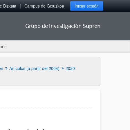
 Bizkaia
Campus de Gipuzkoa
Iniciar sesión
Grupo de Investigación Supren
orio
ón
Artículos (a partir del 2004)
2020