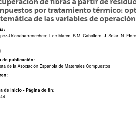
uperación de fibras a partir de residu
puestos por tratamiento térmico: opt
emática de las variables de operación
ía:
pez-Urionabarrenechea; I. de Marco; B.M. Caballero; J. Solar; N. Flore
0
ar subpáginas
 de publicación:
sta de la Asociación Española de Materiales Compuestos
men:
a de inicio - Página de fin:
ar subpáginas
 44