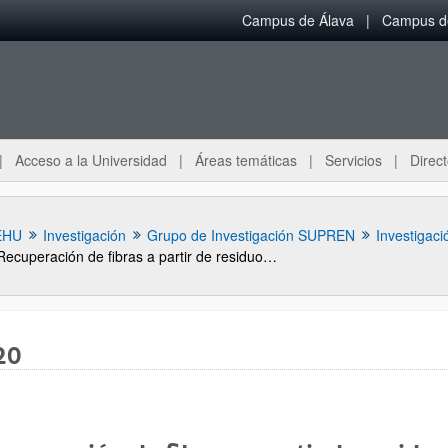
Campus de Álava
Campus de
Acceso a la Universidad
Áreas temáticas
Servicios
Direct
EHU
Investigación
Grupo de Investigación SUPREN
Investigaci
Recuperación de fibras a partir de residuos de materiales compuestos por tratamiento térmico: optimización experimental y matemática de las variables de operación.
20
ar subpáginas