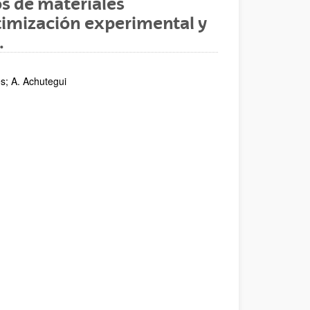
os de materiales
imización experimental y
.
s; A. Achutegui