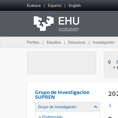
Saltar al contenido principal
Euskara
Español
English
Perfiles
Estudios
Estructura
Investigación
Grupo de Investigación
20
SUPREN
Grupo de Investigación
Mostrar/ocult
Profesorado