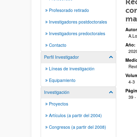
Rec
com
Profesorado retirado
mat
Investigadores postdoctorales
Autor
Investigadores predoctorales
A.Lo
Año:
Contacto
202
Perfil Investigador
Mostrar/ocult
Medio
Revi
Líneas de investigación
Volu
Equipamiento
4-3
Págin
Investigación
Mostrar/ocult
39 -
Proyectos
Artículos (a partir del 2004)
Congresos (a partir del 2008)