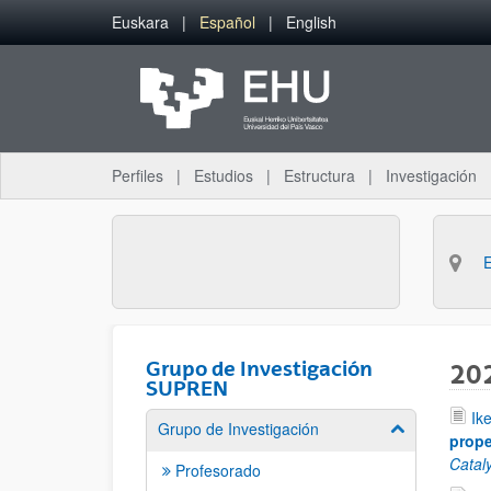
Saltar al contenido principal
Euskara
Español
English
Perfiles
Estudios
Estructura
Investigación
Grupo de Investigación
20
SUPREN
Ik
Grupo de Investigación
Mostrar/ocult
prope
Catal
Profesorado