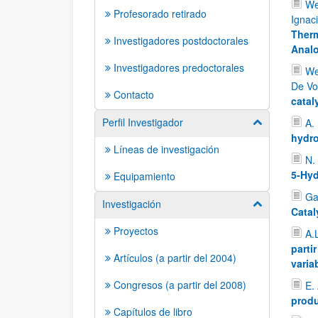
We
Profesorado retirado
Ignac
Therm
Investigadores postdoctorales
Anal
Investigadores predoctorales
We
De Vo
Contacto
catal
Perfil Investigador
A.
Mostrar/ocult
hydro
Líneas de investigación
N. 
5‑Hyd
Equipamiento
Ga
Investigación
Mostrar/ocult
Catal
Proyectos
A.
parti
Artículos (a partir del 2004)
varia
Congresos (a partir del 2008)
E.
produ
Capítulos de libro