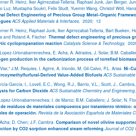
rner R. Heinz, Iker Agirrezabal-Telleria, Raphael Junk, Jan Berger, Ju
io Luz, Mustapha Soukri, Felix Studt, Yuemin Wang, Christof Wöll, Ha
al Defect Engineering of Precious Group Metal–Organic Framew
ogues
ACS Applied Materials & Interfaces,
2020;
12
rner R. Heinz, Raphael Junk, Iker Agirrezabal-Telleria, Bart Bueken, 
s and Roland A. Fischer
Thermal defect engineering of precious g
ytic cyclopropanation reaction
Catalysis Science & Technology,
202
 Lopez-Urionabarrenechea, E. Acha, A. Adrados, J. Solar, B.M. Caballe
ar subpáginas
gen production in the carbonization process of torrefied biomas
Viar,* J.M. Requies, I. Agirre, A. Iriondo, M. Gil-Calvo, P.L. Arias
Ni−Cu
roxymethylfurfural-Derived Value-Added Biofuels
ACS Sustainable
rcía-García, I., Lovell, E.C., Wong, R.J., Barrio, V.L., Scott, J., Cambra
ar subpáginas
ysts for Carbon Dioxide
ACS Sustainable Chemistry and Engineering
Lopez-Urionabarrenechea; I. de Marco; B.M. Caballero; J. Solar; N. Flo
r de residuos de materiales compuestos por tratamiento térmico: 
bles de operación.
Revista de la Asociación Española de Materiales
 Acha; D. Chen; J.F. Cambra
Comparison of novel olivine supported
ction by CO2 sorption enhanced steam reforming
Journal of CO2 U