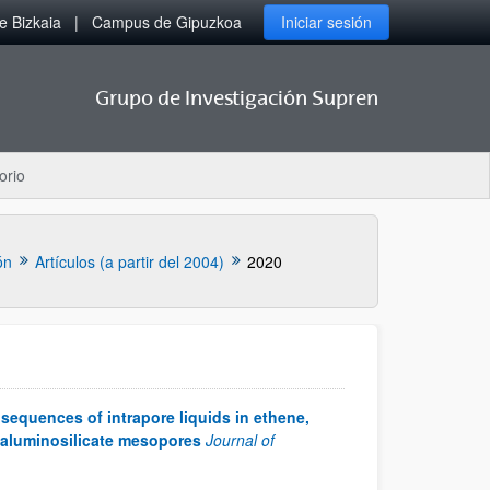
 Bizkaia
Campus de Gipuzkoa
Iniciar sesión
Grupo de Investigación Supren
orio
ón
Artículos (a partir del 2004)
2020
sequences of intrapore liquids in ethene,
n aluminosilicate mesopores
Journal of