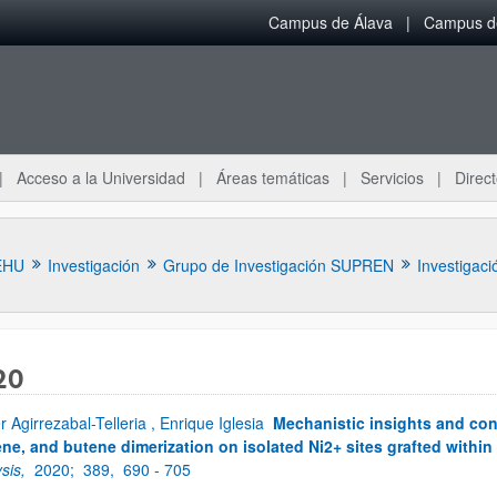
Campus de Álava
Campus de
Acceso a la Universidad
Áreas temáticas
Servicios
Direct
EHU
Investigación
Grupo de Investigación SUPREN
Investigaci
20
er Agirrezabal-Telleria , Enrique Iglesia
Mechanistic insights and con
ar subpáginas
ne, and butene dimerization on isolated Ni2+ sites grafted withi
ysis,
2020;
389,
690 - 705