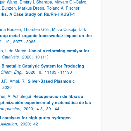
njun Wang, Dmitry I. Sharapa, Miryam Gil-Calvo,
na Bunzen, Markus Drees, Roland A. Fischer
orks: A Case Study on Ru/Rh-HKUST-1
Hana Bunzen, Thorsten Gölz, Mirza Cokoja, Dirk
roup metal–organic frameworks: impact on the
0;
10,
8077 - 8085
ro, I. de Marco
Use of a reforming catalyst for
s
Catalysts,
2020;
10 (11)
 Bimetallic Catalytic System for Producing
 Chem. Eng.,
2020;
8,
11183 - 11193
, J.F., Amal, R.
Silver-Based Plasmonic
,
2020
res; A. Achutegui
Recuperación de fibras a
optimización experimental y matemática de las
 Compuestos,
2020;
4-3,
39 - 44
 catalysts for high purity hydrogen
tilization,
2020;
42