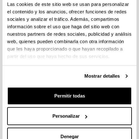
Las cookies de este sitio web se usan para personalizar
el contenido y los anuncios, ofrecer funciones de redes
CONGRESO
INTERNACIONAL
sociales y analizar el tráfico. Además, compartimos
30th European Biomass Conference
información sobre el uso que haga del sitio web con
and Exhibition - EUBCE
nuestros partners de redes sociales, publicidad y análisis
Cuándo y dónde
web, quienes pueden combinarla con otra información
que les haya proporcionado o que hayan recopilado a
Desde:
05/2022
Hasta:
05/2022
partir del uso que haya hecho de sus servicios.
Italia
Compartir en Facebook - (Abre una nueva ventana)
Compartir en Bluesky - (Abre una nueva ventana)
Compartir en Linkedin - (Abre una nueva v
Compartir en Whatsapp - (Abre un
Compartir en Telegram - (
Enviar por correo 
Copiar enl
Mostrar detalles
Libro de resúmenes del congreso
Descripción
Permitir todas
Información de la comunicación
Título:
Bioenergy from bio-oil fermentation using
microbial communities to produce added value
Personalizar
chemicals
Autoría:
M. Lorena Falco1, Marianna
Wyszomirska 1,2, Borja B. Perez-Martinez3,
Denegar
Adriana Serras-Malillos3, Anna Iuliano2, Esther