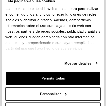
Esta página web usa cookies
Las cookies de este sitio web se usan para personalizar
CONGRESO
INTERNACIONAL
el contenido y los anuncios, ofrecer funciones de redes
MATCOMP21 - XXIV Congreso
sociales y analizar el tráfico. Además, compartimos
Nacional de Materiales
información sobre el uso que haga del sitio web con
Compuestos
nuestros partners de redes sociales, publicidad y análisis
Cuándo y dónde
web, quienes pueden combinarla con otra información
que les haya proporcionado o que hayan recopilado a
Desde:
06/2022
Hasta:
06/2022
partir del uso que haya hecho de sus servicios.
Sevilla
(España)
Compartir en Facebook - (Abre una nueva ventana)
Compartir en Bluesky - (Abre una nueva ventana)
Compartir en Linkedin - (Abre una nueva v
Compartir en Whatsapp - (Abre un
Compartir en Telegram - (
Enviar por correo 
Copiar enl
Mostrar detalles
Libro de resúmenes del congreso
Descripción
Permitir todas
Información de la comunicación
Título:
EVALUATION OF THE ROBUSTNESS OF
A COMPOSITE WASTE RECYCLING PROCESS
Personalizar
FOR CARBON/GLASS FIBRE RECLAMATION
AND RESIN VALORIZATION USING END OF