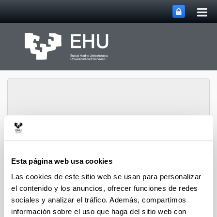
Abri
Saltar al contenido principal
me
prin
Grupo de Investigación
Abrir/cerrar m
Menú
SUPREN
Esta página web usa cookies
Las cookies de este sitio web se usan para personalizar
el contenido y los anuncios, ofrecer funciones de redes
2022
sociales y analizar el tráfico. Además, compartimos
información sobre el uso que haga del sitio web con
9th IUPAV International Conference on Green