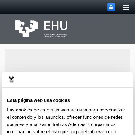
Abri
Saltar al contenido principal
me
prin
Grupo de Investigación
Abrir/cerrar m
Menú
SUPREN
Esta página web usa cookies
Las cookies de este sitio web se usan para personalizar
el contenido y los anuncios, ofrecer funciones de redes
2022
sociales y analizar el tráfico. Además, compartimos
información sobre el uso que haga del sitio web con
9th IUPAV International Conference on Green