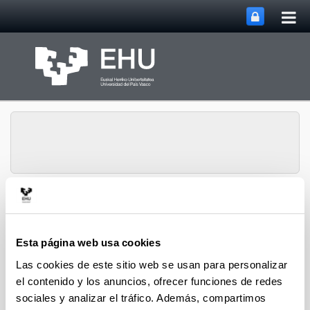
Abri
Saltar al contenido principal
me
prin
Grupo de Investigación
Abrir/cerrar m
Menú
SUPREN
Esta página web usa cookies
Las cookies de este sitio web se usan para personalizar
Iker Aguirrezabal - Artículos
el contenido y los anuncios, ofrecer funciones de redes
sociales y analizar el tráfico. Además, compartimos