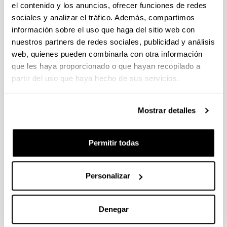
el contenido y los anuncios, ofrecer funciones de redes
sociales y analizar el tráfico. Además, compartimos
información sobre el uso que haga del sitio web con
Hydrogen production by steam
nuestros partners de redes sociales, publicidad y análisis
reforming of m-cresol, a bio-oil
web, quienes pueden combinarla con otra información
model compound, using catalysts
que les haya proporcionado o que hayan recopilado a
supported on conventional and
partir del uso que haya hecho de sus servicios.
unconventional supports
Autoría:
Mostrar detalles
I. García-García, E. Acha, K. Bizkarra, J. Martínez de
Ilarduya, J. Requies, J.F. Cambra
Permitir todas
Año:
2015
Revista:
Personalizar
Int. J. Hydrogen Energy
Volumen:
40(42)
Denegar
Página de inicio - Página de fin: