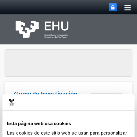
Abri
Saltar al contenido principal
me
prin
Grupo de Investigación
Abrir/cerrar m
Menú
SUPREN
José F. Cambra - Artículos (a
Esta página web usa cookies
partir del 2004)
Las cookies de este sitio web se usan para personalizar