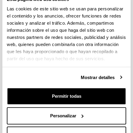
Las cookies de este sitio web se usan para personalizar
el contenido y los anuncios, ofrecer funciones de redes
CONGRESO
INTERNACIONAL
sociales y analizar el tráfico. Además, compartimos
Fifth International Symposium on
información sobre el uso que haga del sitio web con
Catalysis for Clean Energy and
nuestros partners de redes sociales, publicidad y análisis
Sustainable Chemistry
web, quienes pueden combinarla con otra información
que les haya proporcionado o que hayan recopilado a
Cuándo y dónde
partir del uso que haya hecho de sus servicios.
Desde:
21/07/2024
Hasta:
23/07/2024,
00:00
-
00:00
Mostrar detalles
Bizkaia Aretoa
Avenida Abandoibarra 3
. -
48009
-
Bilbao
(Bizkaia)
Compartir en Facebook - (Abre una nueva ventana)
Compartir en Bluesky - (Abre una nueva ventana)
Compartir en Linkedin - (Abre una nueva v
Compartir en Whatsapp - (Abre un
Compartir en Telegram - (
Enviar por correo 
Copiar enl
Permitir todas
Libro de resúmenes del congreso.
Descripción
Personalizar
Información de la comunicación
Título:
Synthesis and evaluation of Ni-based