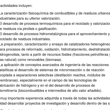
actividades incluyen:
a caracterización fisicoquímica de combustibles y de residuos urbano
ndustriales para su ulterior valorización.
l desarrollo de procesos termoquímicos para el reciclado y valorizaci
e residuos vía pirolisis o gasificación.
l desarrollo de procesos hidrometalúrgicos para el aprovechamiento y
eciclado de residuos industriales.
ar subpáginas
a preparación, caracterización y ensayo de catalizadores heterogéne
ara procesos de reformado, oxidación, hidrotratamiento, deshidratació
idrogenolisis, tanto a partir de recursos fósiles (fracciones petrolíferas 
as natural) como renovables (biomasa).
a aplicación de conceptos avanzados de ingeniería de las reacciones
atalíticas al desarrollo de sistemas de microrreacción o de reacción
ar subpáginas
coplada a separaciones selectivas (destilación reactiva, módulos de
embranas), especialmente en el campo de las tecnologías de
abricación de hidrógeno y en el del desarrollo de procesos de
iorrefinería (biocombustibles e intermedios de alto valor añadido).
 muy importante experiencia adquirida a través de todas las actividade
idad desarrollar proyectos de investigación y desarrollo dentro de las s