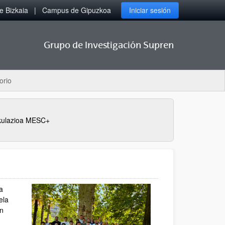
 Bizkaia
Campus de Gipuzkoa
Iniciar sesión
Grupo de Investigación Supren
orio
kulazioa MESC+
a
ela
ón