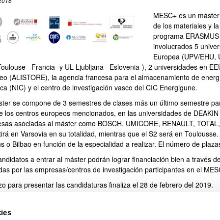
2018
MESC+ es un máster d
de los materiales y l
programa ERASMUS +.
involucrados 5 unive
Europea (UPV/EHU, U
oulouse –Francia- y UL Ljubljana –Eslovenia-), 2 universidades en EEUU
eo (ALISTORE), la agencia francesa para el almacenamiento de energía
ca (NIC) y el centro de investigación vasco del CIC Energigune.
ster se compone de 3 semestres de clases más un último semestre para
e los centros europeos mencionados, en las universidades de DEAKIN 
sas asociadas al máster como BOSCH, UMICORE, RENAULT, TOTAL, 
irá en Varsovia en su totalidad, mientras que el S2 será en Toulousse. 
s o Bilbao en función de la especialidad a realizar. El número de plaza
andidatos a entrar al máster podrán lograr financiación bien a través
idas por las empresas/centros de investigación participantes en el MES
zo para presentar las candidaturas finaliza el 28 de febrero del 2019.
más información:
ies
://ec.europa.eu/programmes/erasmus-plus/projects/eplus-project-deta