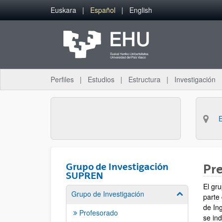
Saltar al contenido principal
Euskara
Español
English
Perfiles
Estudios
Estructura
Investigación
Grupo de Investigación
Pr
SUPREN
El gr
Grupo de Investigación
Mostrar/ocult
parte
de In
Profesorado
se ind