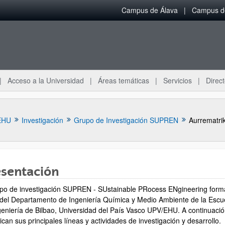
Campus de Álava
Campus de
Acceso a la Universidad
Áreas temáticas
Servicios
Direct
EHU
Investigación
Grupo de Investigación SUPREN
Aurrematri
esentación
upo de investigación SUPREN - SUstainable PRocess ENgineering form
ar subpáginas
 del Departamento de Ingeniería Química y Medio Ambiente de la Escu
geniería de Bilbao, Universidad del País Vasco UPV/EHU. A continuaci
ican sus principales líneas y actividades de investigación y desarrollo.