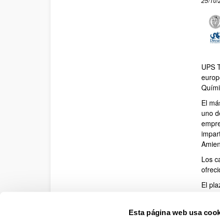
25/10/
UPS T
europ
Quími
El má
uno d
empre
impart
Amien
Los c
ofrec
El pla
Para 
Esta página web usa cook
https