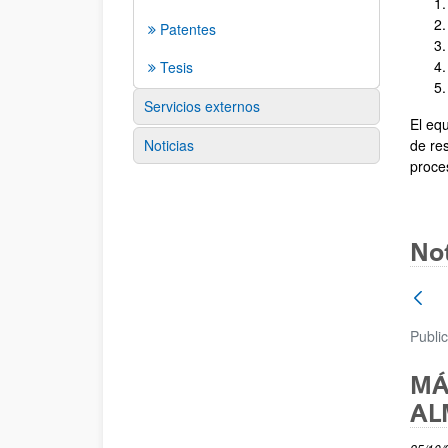
Patentes
Tesis
Servicios externos
El eq
Noticias
de re
proce
Not
Publi
MÁ
AL