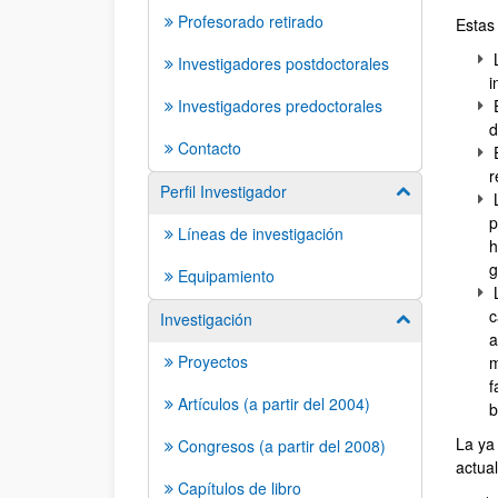
Profesorado retirado
Estas 
L
Investigadores postdoctorales
i
Investigadores predoctorales
E
d
Contacto
E
r
Perfil Investigador
Mostrar/ocult
L
p
Líneas de investigación
h
g
Equipamiento
L
c
Investigación
Mostrar/ocult
a
Proyectos
m
f
Artículos (a partir del 2004)
b
La ya
Congresos (a partir del 2008)
actual
Capítulos de libro