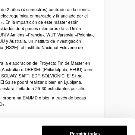
e 2 años (4 semestres) centrado en la ciencia
a electroquímica enmarcado y financiado por el
 En la impartición de este máster están
rsidades de 4 países miembros de la Unión
PJV Amiens –Francia-, WUT Varsovia –Polonia-,
 y Australia, un instituto de investigación
 (RS2E), el Instituto Nacional Esloveno de
 la elaboración del Proyecto Fin de Máster en
(Australia) o DREXEL (Philadelphia, EEUU) o en
SOLVAY, SAFT, EDF, SOLVIONIC. El S1 se
El S3 se podrá realizar o bien en Ljubljana,
s estará limitado a 25-30 estudiantes por año.
 del programa EMJMD o bien a través de becas
C+.
ils/#project/599229-EPP-1-2018-1-FR-EPPKA1-
Permitir todas