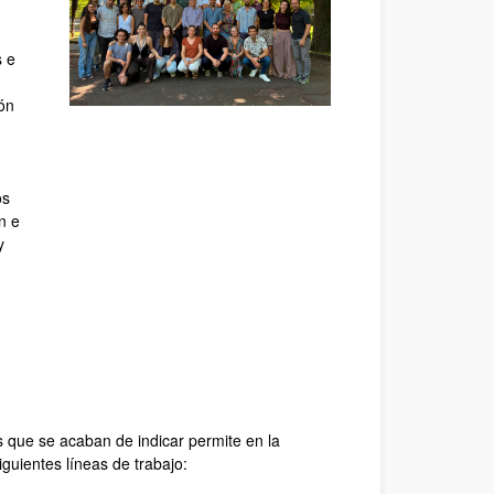
s e
cón
os
n e
y
s que se acaban de indicar permite en la
iguientes líneas de trabajo: