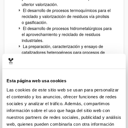
ulterior valorización.
El desarrollo de procesos termoquímicos para el
reciclado y valorizacicón de residuos vía pirolisis
o gasificación.
El desarrollo de procesos hidrometalúrgicos para
el aprovechamiento y reciclado de residuos
industriales.
La preparación, caracterización y ensayo de
catalizadores heterogéneos para procesos de
reformado, oxidación, hidrotratamiento,
deshidratación e hidrogenolisis, tanto a partir de
recursos fósiles (fracciones petrolíferas y gas
natural) como renovables (biomasa).
Esta página web usa cookies
La aplicación de conceptos avanzados de
ingeniería de las reacciones catalíticas al
Las cookies de este sitio web se usan para personalizar
desarrollo de sistemas de microrreacción o de
el contenido y los anuncios, ofrecer funciones de redes
reacción acoplada a separaciones selectivas
sociales y analizar el tráfico. Además, compartimos
(destilación reactiva, módulos de membranas),
información sobre el uso que haga del sitio web con
especialmente en el campo de las tecnologías de
nuestros partners de redes sociales, publicidad y análisis
fabricación de hidrógeno y en el del desarrollo de
procesos de biorrefinería (biocombustibles e
web, quienes pueden combinarla con otra información