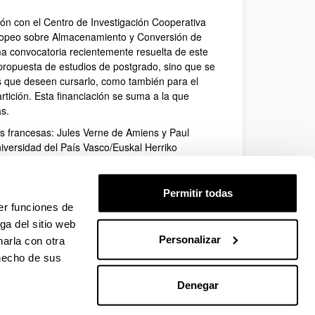
ón con el Centro de Investigación Cooperativa
uropeo sobre Almacenamiento y Conversión de
 convocatoria recientemente resuelta de este
 propuesta de estudios de postgrado, sino que se
es que deseen cursarlo, como también para el
tición. Esta financiación se suma a la que
as.
os francesas: Jules Verne de Amiens y Paul
iversidad del País Vasco/Euskal Herriko
adas las universidades de Drexel (EEUU) y Deakin
 el ya citado Centro de Investigación Cooperativa
enlace se puede acceder a la relación detallada
Permitir todas
er funciones de
ga del sitio web
Personalizar
arla con otra
 hecho de sus
Denegar