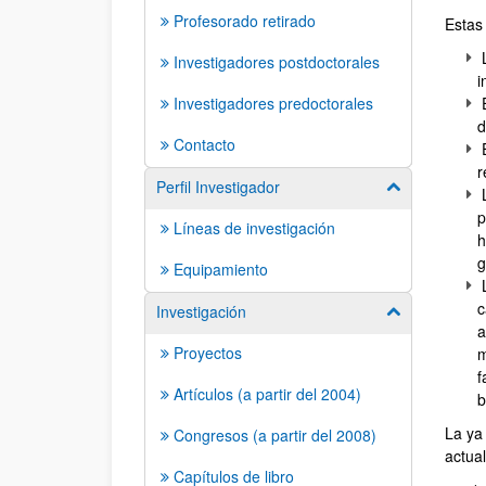
Profesorado retirado
Estas 
L
Investigadores postdoctorales
i
Investigadores predoctorales
E
d
Contacto
E
r
Perfil Investigador
Mostrar/ocult
L
p
Líneas de investigación
h
g
Equipamiento
L
c
Investigación
Mostrar/ocult
a
Proyectos
m
f
Artículos (a partir del 2004)
b
La ya
Congresos (a partir del 2008)
actual
Capítulos de libro