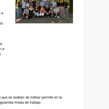
s e
cón
os
n e
y
s que se acaban de indicar permite en la
iguientes líneas de trabajo: