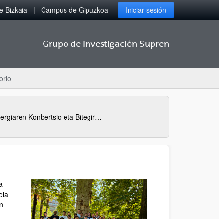
 Bizkaia
Campus de Gipuzkoa
Iniciar sesión
Grupo de Investigación Supren
orio
MESC+: Energiaren Konbertsio eta Bitegiratzeko Masterra Erasmun Mundus + programan onartua izan da
a
ela
ón