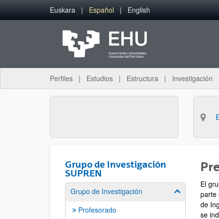
Saltar al contenido principal
Euskara
Español
English
Perfiles
Estudios
Estructura
Investigación
Grupo de Investigación
Pr
SUPREN
El gr
Grupo de Investigación
Mostrar/ocult
parte
de In
Profesorado
se ind