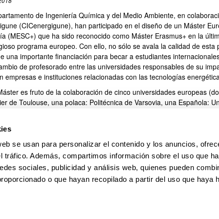
2018
partamento de Ingeniería Química y del Medio Ambiente, en colaboraci
igune (CICenergigune), han participado en el diseño de un Máster E
ía (MESC+) que ha sido reconocido como Máster Erasmus+ en la última
igioso programa europeo. Con ello, no sólo se avala la calidad de esta
ne una importante financiación para becar a estudiantes internacional
cambio de profesorado entre las universidades responsables de su impar
an empresas e instituciones relacionadas con las tecnologías energétic
Máster es fruto de la colaboración de cinco universidades europeas (d
ier de Toulouse, una polaca: Politécnica de Varsovia, una Española: Un
rtsitatea y una Eslovena: Liubliana). Colaboran como entidades asoci
alia), así como el Instituto de Química de Liubliana, el CNRS francés y
ies
ergías Alternativas CICEnergigune de Miñano (Araba). En el siguiente 
iversidades y entidades asociadas que participan en este Máster.
web se usan para personalizar el contenido y los anuncios, ofrec
el tráfico. Además, compartimos información sobre el uso que ha
umento
edes sociales, publicidad y análisis web, quienes pueden combin
(Abre una nueva ventana)
Entidades asociadas
(
pdf
, 138,88
Kb
)
proporcionado o que hayan recopilado a partir del uso que haya