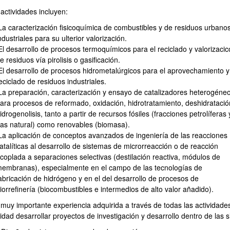
actividades incluyen:
a caracterización fisicoquímica de combustibles y de residuos urbano
ndustriales para su ulterior valorización.
l desarrollo de procesos termoquímicos para el reciclado y valorizaci
e residuos vía pirolisis o gasificación.
l desarrollo de procesos hidrometalúrgicos para el aprovechamiento y
eciclado de residuos industriales.
ar subpáginas
a preparación, caracterización y ensayo de catalizadores heterogéne
ara procesos de reformado, oxidación, hidrotratamiento, deshidratació
idrogenolisis, tanto a partir de recursos fósiles (fracciones petrolíferas 
as natural) como renovables (biomasa).
a aplicación de conceptos avanzados de ingeniería de las reacciones
atalíticas al desarrollo de sistemas de microrreacción o de reacción
ar subpáginas
coplada a separaciones selectivas (destilación reactiva, módulos de
embranas), especialmente en el campo de las tecnologías de
abricación de hidrógeno y en el del desarrollo de procesos de
iorrefinería (biocombustibles e intermedios de alto valor añadido).
 muy importante experiencia adquirida a través de todas las actividade
idad desarrollar proyectos de investigación y desarrollo dentro de las s