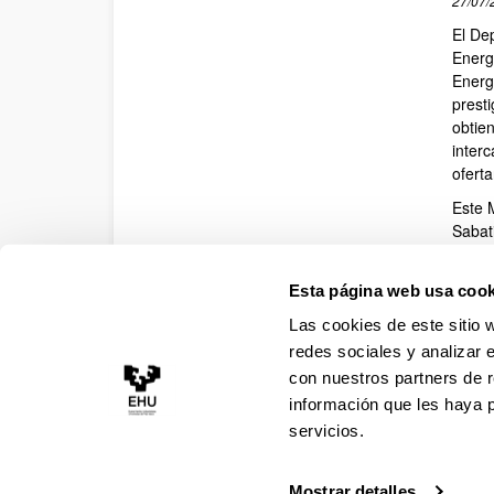
27/07/
El De
Energ
Energ
prest
obtie
inter
ofert
Este 
Sabat
Unibe
(Austr
Esta página web usa cook
de En
de un
Las cookies de este sitio 
redes sociales y analizar 
Doc
con nuestros partners de r
información que les haya 
servicios.
Mostrar detalles