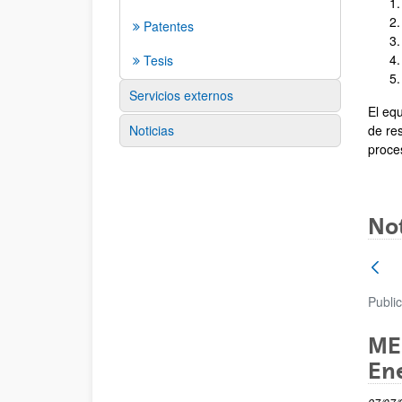
Patentes
Tesis
Servicios externos
El eq
Noticias
de re
proce
Not
Publi
ME
Ene