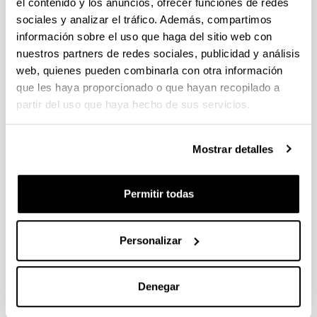
el contenido y los anuncios, ofrecer funciones de redes
sociales y analizar el tráfico. Además, compartimos
información sobre el uso que haga del sitio web con
CONGRESO
nuestros partners de redes sociales, publicidad y análisis
web, quienes pueden combinarla con otra información
8th International Symposium on
que les haya proporcionado o que hayan recopilado a
Feedstock Recycling of Polymeric
partir del uso que haya hecho de sus servicios.
Materials
Cuándo y dónde
Mostrar detalles
Desde:
09/2015
Hasta:
09/2015
Austria
Publicación asociada al congreso con ISBN: 978-3-200-
Permitir todas
Descripción
04143-1
Información de la comunicación
Personalizar
Título:
Comparison of the biomass waste
pyrolysis process in continuous screw and
semibatch reactors
Denegar
Autoría:
A. Adrados, J. Solar, I. de Marco, B.M.
Caballero, A. Lopez-Urionabarrenechea