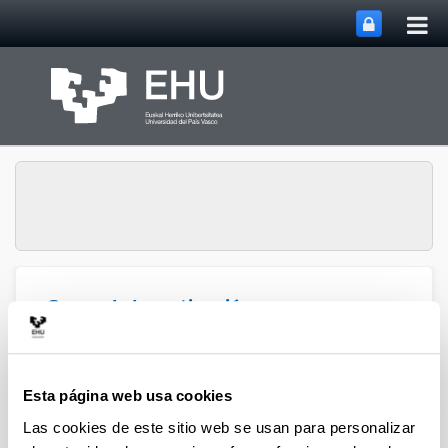
Abri
Saltar al contenido principal
me
prin
Grupo de Investigación
Abrir/cerrar m
Menú
SUPREN
Esta página web usa cookies
Isabel de Marco - Congresos (a
Las cookies de este sitio web se usan para personalizar
partir del 2008)