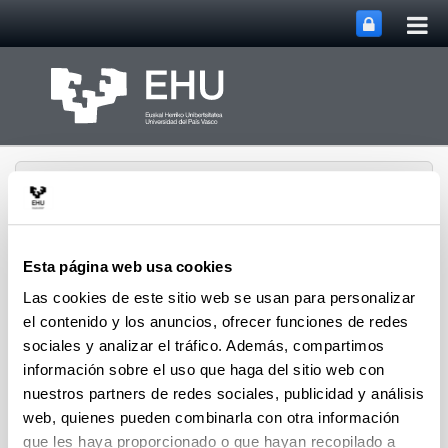
Abri
Saltar al contenido principal
me
prin
Esta página web usa cookies
Las cookies de este sitio web se usan para personalizar
Grupo de Investigación
Abrir/cerrar m
Menú
SUPREN
el contenido y los anuncios, ofrecer funciones de redes
sociales y analizar el tráfico. Además, compartimos
información sobre el uso que haga del sitio web con
nuestros partners de redes sociales, publicidad y análisis
Isabel de Marco - Congresos (a
web, quienes pueden combinarla con otra información
partir del 2008)
que les haya proporcionado o que hayan recopilado a