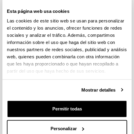
22nd International Symposium on Analytical and
Applied Pyrolysis (PYRO 2018)
Esta página web usa cookies
06/2018
Tokio
Las cookies de este sitio web se usan para personalizar
22nd International Symposium on Analytical and
el contenido y los anuncios, ofrecer funciones de redes
Applied Pyrolysis (PYRO 2018)
sociales y analizar el tráfico. Además, compartimos
06/2018
Tokio
información sobre el uso que haga del sitio web con
Congreso YWP SPAIN 2017. Fortaleciendo el futuro
nuestros partners de redes sociales, publicidad y análisis
del sector del agua
web, quienes pueden combinarla con otra información
11/2017
Bilbao
que les haya proporcionado o que hayan recopilado a
4th International Conference. WASTES: Solutions,
partir del uso que haya hecho de sus servicios.
Treatments and Opportunities
09/2017
Oporto
Mostrar detalles
9TH International Symposium on Feedstock
Recycling of Polymeric Materials (9TH ISFR 2017)
07/2017 - 07/2017
República Checa
Permitir todas
XX Congreso Nacional de Materiales Compuestos
(MATCOMP 2017)
06/2017 - 06/2017
Donostia / San Sebastián
Personalizar