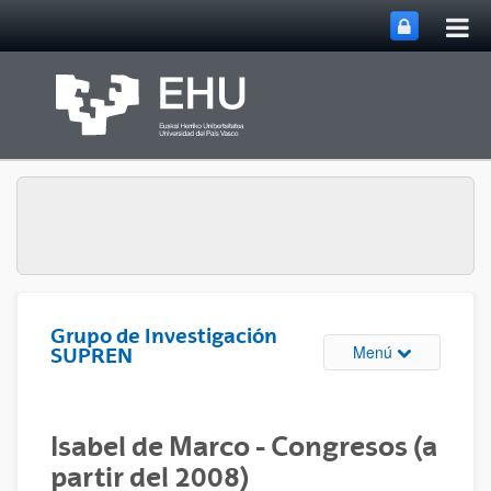
Abri
Saltar al contenido principal
me
prin
Grupo de Investigación
Abrir/cerrar m
Menú
SUPREN
Isabel de Marco - Congresos (a
partir del 2008)