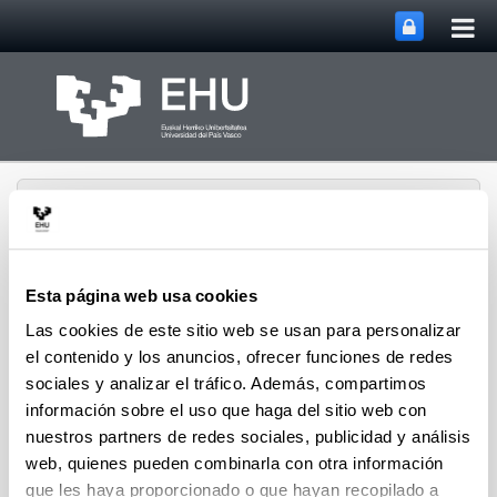
Abri
Saltar al contenido principal
me
prin
Esta página web usa cookies
Las cookies de este sitio web se usan para personalizar
Grupo de Investigación
Abrir/cerrar m
Menú
SUPREN
el contenido y los anuncios, ofrecer funciones de redes
sociales y analizar el tráfico. Además, compartimos
información sobre el uso que haga del sitio web con
nuestros partners de redes sociales, publicidad y análisis
Isabel de Marco - Congresos (a
web, quienes pueden combinarla con otra información
partir del 2008)
que les haya proporcionado o que hayan recopilado a