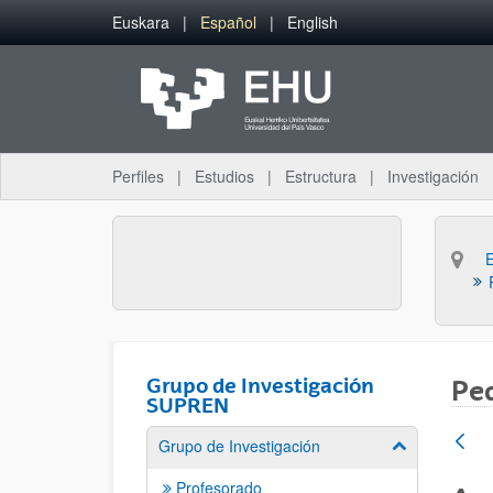
Saltar al contenido principal
Euskara
Español
English
Perfiles
Estudios
Estructura
Investigación
Grupo de Investigación
Ped
SUPREN
Grupo de Investigación
Mostrar/ocult
Profesorado