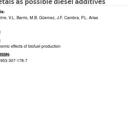
tals as possible diesel additives
ía:
girre, V.L. Barrio, M.B. Güemez, J.F. Cambra, P.L. Arias
1
:
omic effects of biofuel production
ar subpáginas
ISSN
:
-953-307-178-7
ar subpáginas