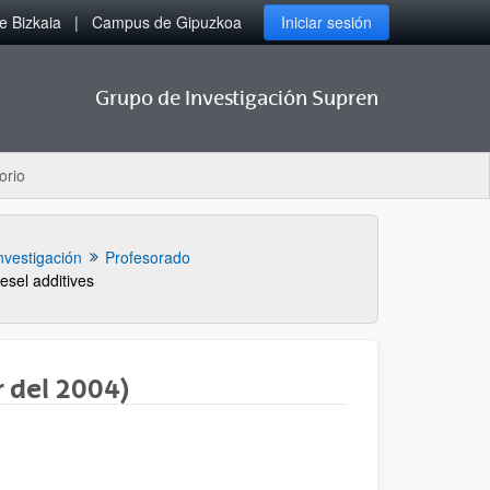
 Bizkaia
Campus de Gipuzkoa
Iniciar sesión
Grupo de Investigación Supren
orio
nvestigación
Profesorado
esel additives
r del 2004)