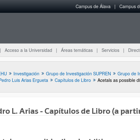
Campus de Álava
Campus de
Acceso a la Universidad
Áreas temáticas
Servicios
Direct
EHU
Investigación
Grupo de Investigación SUPREN
Grupo de I
Pedro Luis Arias Ergueta
Capítulos de Libro
Acetals as possible di
ro L. Arias - Capítulos de Libro (a parti
ar subpáginas