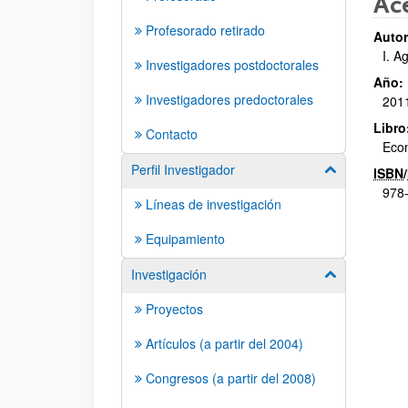
Ace
Profesorado retirado
Autor
I. A
Investigadores postdoctorales
Año:
Investigadores predoctorales
201
Libro
Contacto
Econ
Perfil Investigador
Mostrar/ocult
ISBN
/
978
Líneas de investigación
Equipamiento
Investigación
Mostrar/ocult
Proyectos
Artículos (a partir del 2004)
Congresos (a partir del 2008)