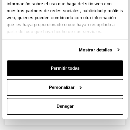
información sobre el uso que haga del sitio web con
nuestros partners de redes sociales, publicidad y análisis
web, quienes pueden combinarla con otra información
Biomass Fast Pyrolysis for
que les haya proporcionado o que hayan recopilado a
Hydrogen Production from Bio-Oil
partir del uso que haya hecho de sus servicios.
Autoría:
K. Bizkarra, V.L. Barrio, P.L. Arias and J.F. Cambra
Mostrar detalles
Año:
2017
Permitir todas
Libro:
Wiley - Scrivener Publishing
Página de inicio - Página de fin:
Personalizar
307 - 362
ISBN
/
ISSN
:
978-1-119-28364-5
Denegar