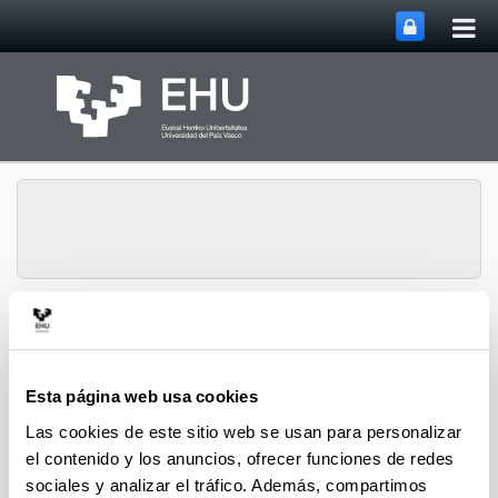
Abri
Saltar al contenido principal
me
prin
Grupo de Investigación
Abrir/cerrar m
Menú
SUPREN
Esta página web usa cookies
Las cookies de este sitio web se usan para personalizar
Pedro L. Arias - Capítulos de
el contenido y los anuncios, ofrecer funciones de redes
Libro (a partir del 2004)
sociales y analizar el tráfico. Además, compartimos