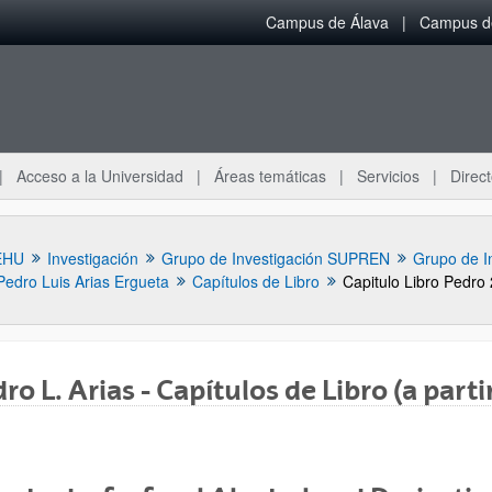
Campus de Álava
Campus de
Acceso a la Universidad
Áreas temáticas
Servicios
Direct
EHU
Investigación
Grupo de Investigación SUPREN
Grupo de I
Pedro Luis Arias Ergueta
Capítulos de Libro
Capitulo Libro Pedro
ro L. Arias - Capítulos de Libro (a parti
ar subpáginas