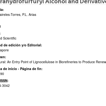
rahydrofurfuryl Alcohol and Derivativ
ía:
aireles-Torres, P.L. Arias
8
:
d Scientific
ar subpáginas
d de edición y/o Editorial:
gapore
men:
ural: An Entry Point of Lignocellulose in Biorefineries to Produce Ren
a de inicio - Página de fin:
ar subpáginas
 90
ISSN
:
4-3042