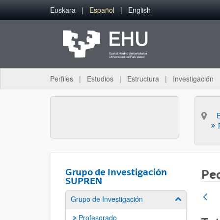
Saltar al contenido principal
Euskara
Español
English
Perfiles
Estudios
Estructura
Investigación
Grupo de Investigación
Ped
SUPREN
Grupo de Investigación
Mostrar/ocult
Profesorado