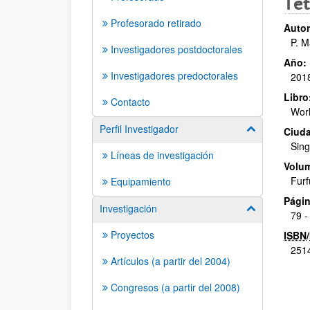
Tet
Profesorado retirado
Autor
P. M
Investigadores postdoctorales
Año:
Investigadores predoctorales
201
Libro
Contacto
Worl
Perfil Investigador
Mostrar/ocult
Ciuda
Sin
Líneas de investigación
Volu
Furf
Equipamiento
Págin
Investigación
Mostrar/ocult
79 -
Proyectos
ISBN
/
251
Artículos (a partir del 2004)
Congresos (a partir del 2008)