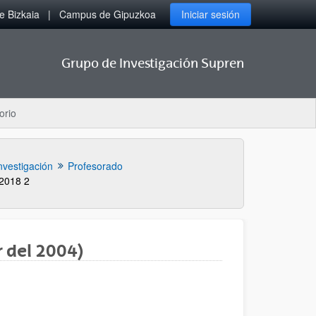
 Bizkaia
Campus de Gipuzkoa
Iniciar sesión
Grupo de Investigación Supren
orio
nvestigación
Profesorado
 2018 2
r del 2004)