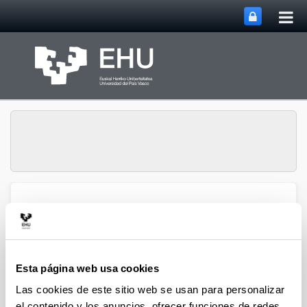
Abri
Saltar al contenido principal
me
prin
Grupo de Investigación
Abrir/cerrar m
Menú
SUPREN
Esta página web usa cookies
Pedro L. Arias - Capítulos de
Las cookies de este sitio web se usan para personalizar
Libro (a partir del 2004)
el contenido y los anuncios, ofrecer funciones de redes