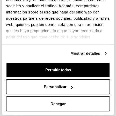
sociales y analizar el tráfico. Además, compartimos
información sobre el uso que haga del sitio web con
nuestros partners de redes sociales, publicidad y análisis
Hydrotreating catalytic processes
web, quienes pueden combinarla con otra información
for oxygen removal in the
que les haya proporcionado o que hayan recopilado a
upgrading of bio-oils and bio-
partir del uso que haya hecho de sus servicios.
chemicals
Autoría:
Mostrar detalles
I. Gandarias, P.L. Arias
Año:
2012
Permitir todas
Libro:
Liquid, gaseous and solid biofuels - conversion
techniques
Personalizar
Página de inicio - Página de fin:
327 - 356
Denegar
ISBN
/
ISSN
:
980-953-307-452-3