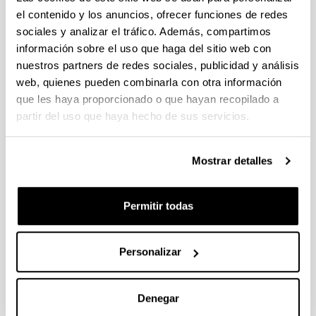
el contenido y los anuncios, ofrecer funciones de redes
sociales y analizar el tráfico. Además, compartimos
información sobre el uso que haga del sitio web con
2-Methyl Furan and Derived
nuestros partners de redes sociales, publicidad y análisis
Biofuels
web, quienes pueden combinarla con otra información
Autoría:
que les haya proporcionado o que hayan recopilado a
M. López-Granados, I. Gandarias, I. Obregón, P.L.
partir del uso que haya hecho de sus servicios.
Arias
Año:
Mostrar detalles
2018
Ciudad de edición y/o Editorial:
Singapore
Permitir todas
Volumen:
Furfural: An Entry Point of Lignocellulose in
Biorefineries to Produce Renewable Chemicals,
Personalizar
Polymers, and Biofuels
Página de inicio - Página de fin:
Denegar
111 - 136