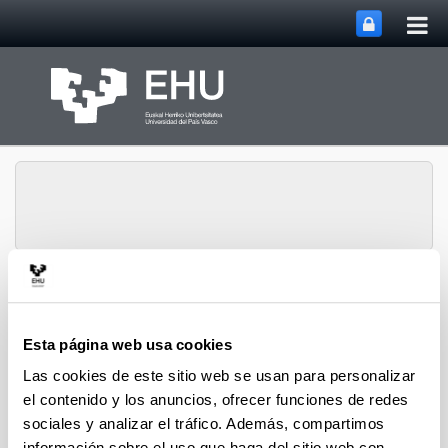
Abri
Saltar al contenido principal
me
prin
Grupo de Investigación
Abrir/cerrar m
Menú
SUPREN
Esta página web usa cookies
Las cookies de este sitio web se usan para personalizar
el contenido y los anuncios, ofrecer funciones de redes
Diseño de sistemas avanzados
sociales y analizar el tráfico. Además, compartimos
de reacción - Capítulos de
información sobre el uso que haga del sitio web con