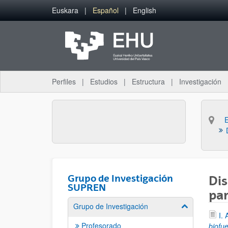
Saltar al contenido principal
Euskara
Español
English
Perfiles
Estudios
Estructura
Investigación
Grupo de Investigación
Dis
SUPREN
par
Grupo de Investigación
Mostrar/ocult
I.
Profesorado
biofu