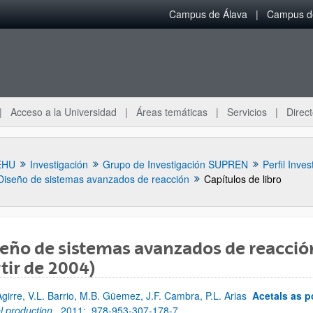
Campus de Álava
Campus de
Acceso a la Universidad
Áreas temáticas
Servicios
Direct
EHU
Investigación
Grupo de Investigación SUPREN
Perfil Inves
Diseño de sistemas avanzados de reacción
Capítulos de libro
eño de sistemas avanzados de reacción 
tir de 2004)
ar subpáginas
 Agirre, V.L. Barrio, M.B. Güemez, J.F. Cambra, P.L. Arias
Acetals as p
el production,
2011;
978-953-307-178-7