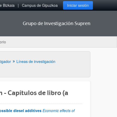
 Bizkaia
Campus de Gipuzkoa
Iniciar sesión
Grupo de Investigación Supren
orio
tigador
Líneas de investigación
- Capítulos de libro (a
ossible diesel additives
Economic effects of