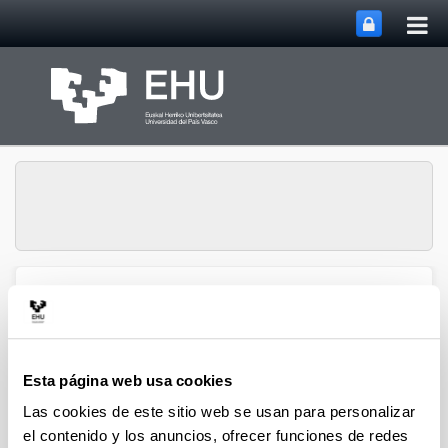
Abri
Saltar al contenido principal
me
prin
Grupo de Investigación
Abrir/cerrar m
Menú
SUPREN
Esta página web usa cookies
Procesos integrados en
Las cookies de este sitio web se usan para personalizar
biorrefinerías - Capítulos de
el contenido y los anuncios, ofrecer funciones de redes