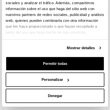
libro (a partir del 2004)
sociales y analizar el tráfico. Además, compartimos
información sobre el uso que haga del sitio web con
nuestros partners de redes sociales, publicidad y análisis
web, quienes pueden combinarla con otra información
Recent Advances in 2,5-
que les haya proporcionado o que hayan recopilado a
Furandicarboxylic Acid (FDCA)
partir del uso que haya hecho de sus servicios.
Production from Biomass Derived
Resources via Catalytic Processes
Mostrar detalles
Autoría:
P. Díaz-Maizkurrena, A. Iriondo, A. Bueno, N. Viar, J.
Requies
Permitir todas
Año:
2025
Personalizar
Libro:
Springer Nature
Página de inicio - Página de fin:
Denegar
269 - 315