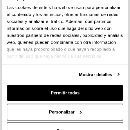
libro (a partir del 2004)
Las cookies de este sitio web se usan para personalizar
el contenido y los anuncios, ofrecer funciones de redes
sociales y analizar el tráfico. Además, compartimos
información sobre el uso que haga del sitio web con
Tetrahydrofurfuryl Alcohol and
nuestros partners de redes sociales, publicidad y análisis
Derivatives
web, quienes pueden combinarla con otra información
Autoría:
que les haya proporcionado o que hayan recopilado a
P. Maireles-Torres, P.L. Arias
partir del uso que haya hecho de sus servicios.
Año:
2018
Mostrar detalles
Libro:
World Scientific
Ciudad de edición y/o Editorial:
Permitir todas
Singapore
Volumen:
Personalizar
Furfural: An Entry Point of Lignocellulose in
Biorefineries to Produce Renewable Chemicals,
Polymers, and Biofuels