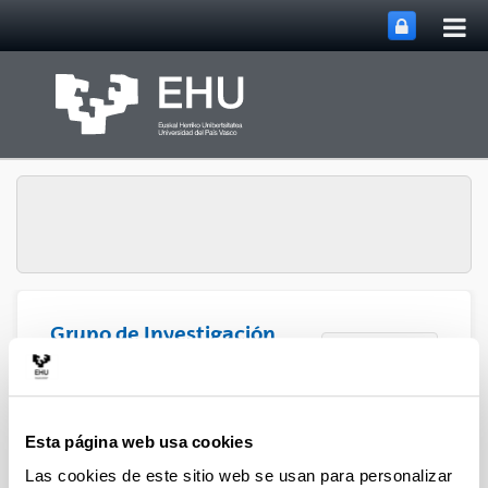
Abri
Saltar al contenido principal
me
prin
Grupo de Investigación
Abrir/cerrar m
Menú
SUPREN
Procesos integrados en
Esta página web usa cookies
biorrefinerías - Capítulos de
Las cookies de este sitio web se usan para personalizar