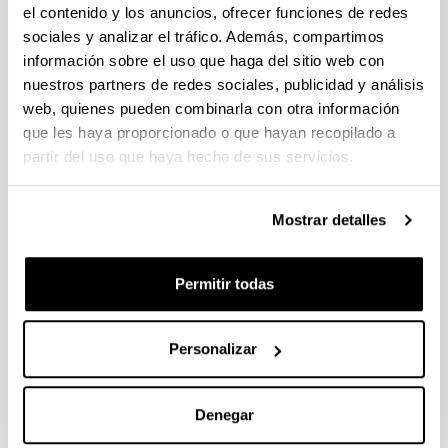
libro (a partir del 2004)
el contenido y los anuncios, ofrecer funciones de redes
sociales y analizar el tráfico. Además, compartimos
información sobre el uso que haga del sitio web con
nuestros partners de redes sociales, publicidad y análisis
Hydrotreating catalytic processes
web, quienes pueden combinarla con otra información
for oxygen removal in the
que les haya proporcionado o que hayan recopilado a
upgrading of bio-oils and bio-
partir del uso que haya hecho de sus servicios.
chemicals
Autoría:
Mostrar detalles
I. Gandarias, P.L. Arias
Año:
Permitir todas
2012
Libro:
Liquid, gaseous and solid biofuels - conversion
Personalizar
techniques
Página de inicio - Página de fin:
327 - 356
Denegar
ISBN
/
ISSN
: