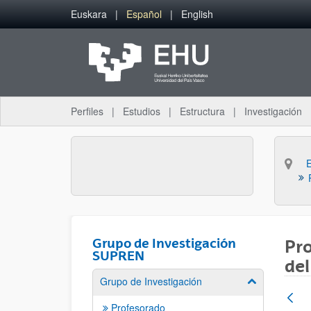
Saltar al contenido principal
Euskara
Español
English
Perfiles
Estudios
Estructura
Investigación
Grupo de Investigación
Pro
SUPREN
del
Grupo de Investigación
Mostrar/ocult
Profesorado