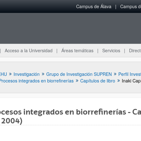
Campus de Álava
Campus de
Acceso a la Universidad
Áreas temáticas
Servicios
Direct
EHU
Investigación
Grupo de Investigación SUPREN
Perfil Inves
Procesos integrados en biorrefinerías
Capítulos de libro
Inaki Capi
cesos integrados en biorrefinerías - Cap
 2004)
ar subpáginas