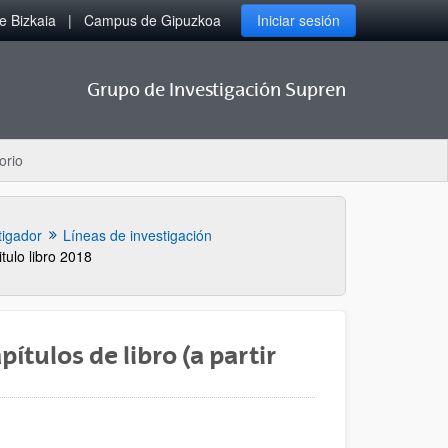
 Bizkaia
Campus de Gipuzkoa
Iniciar sesión
Grupo de Investigación Supren
orio
tigador
Líneas de investigación
tulo libro 2018
ítulos de libro (a partir