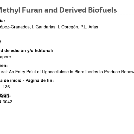
ethyl Furan and Derived Biofuels
ía:
ópez-Granados, I. Gandarias, I. Obregón, P.L. Arias
8
d de edición y/o Editorial:
ar subpáginas
gapore
men:
ural: An Entry Point of Lignocellulose in Biorefineries to Produce Ren
a de inicio - Página de fin:
- 136
ar subpáginas
ISSN
:
4-3042