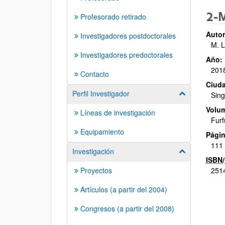
2-M
Profesorado retirado
Autor
Investigadores postdoctorales
M. L
Investigadores predoctorales
Año:
201
Contacto
Ciuda
Perfil Investigador
Mostrar/ocult
Sin
Volu
Líneas de investigación
Furf
Equipamiento
Págin
111 
Investigación
Mostrar/ocult
ISBN
/
Proyectos
251
Artículos (a partir del 2004)
Congresos (a partir del 2008)