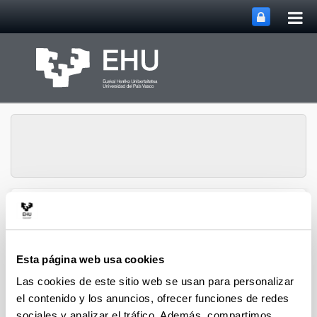
Abri
Saltar al contenido principal
me
prin
Grupo de Investigación
Abrir/cerrar m
Menú
SUPREN
Esta página web usa cookies
Las cookies de este sitio web se usan para personalizar
Jesús M. Requies - Capítulos
el contenido y los anuncios, ofrecer funciones de redes
de Libro (a partir del 2004)
sociales y analizar el tráfico. Además, compartimos