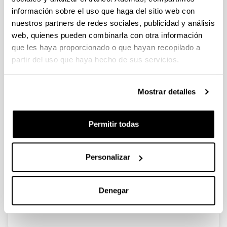
información sobre el uso que haga del sitio web con
nuestros partners de redes sociales, publicidad y análisis
web, quienes pueden combinarla con otra información
Recent Advances in 2,5-
que les haya proporcionado o que hayan recopilado a
Furandicarboxylic Acid (FDCA)
partir del uso que haya hecho de sus servicios.
Production from Biomass Derived
Resources via Catalytic Processes
Mostrar detalles
Autoría:
P. Díaz-Maizkurrena, A. Iriondo, A. Bueno, N. Viar, J.
Requies
Permitir todas
Año:
2025
Libro:
Personalizar
Springer Nature
Página de inicio - Página de fin:
Denegar
269 - 315