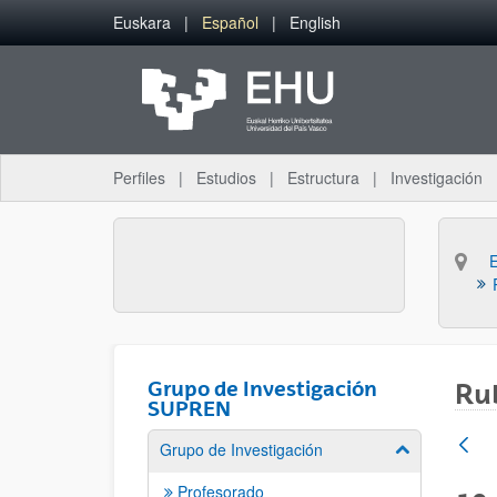
Saltar al contenido principal
Euskara
Español
English
Perfiles
Estudios
Estructura
Investigación
Grupo de Investigación
Rub
SUPREN
Grupo de Investigación
Mostrar/ocult
Profesorado