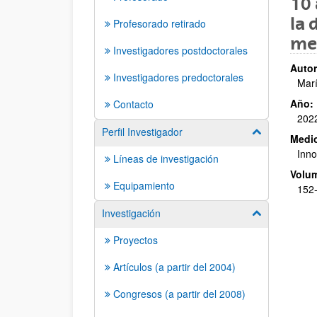
10 
la 
Profesorado retirado
met
Investigadores postdoctorales
Autor
Investigadores predoctorales
Marí
Año:
Contacto
202
Perfil Investigador
Mostrar/ocult
Medio
Inno
Líneas de investigación
Volu
Equipamiento
152
Investigación
Mostrar/ocult
Proyectos
Artículos (a partir del 2004)
Congresos (a partir del 2008)