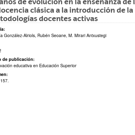
años de evolución en la enseñanza de 
docencia clásica a la introducción de la
odologías docentes activas
ía:
a González-Alriols, Rubén Seoane, M. Mirari Antxustegi
2
ar subpáginas
 de publicación:
vación educativa en Educación Superior
men:
-157.
ar subpáginas