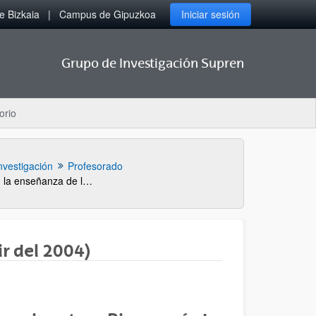
 Bizkaia
Campus de Gipuzkoa
Iniciar sesión
Grupo de Investigación Supren
orio
nvestigación
Profesorado
10 años de evolución en la enseñanza de la asignatura Bioenergíade la docencia clásica a la introducción de la sostenibilidad a través de metodologías docentes activas
ir del 2004)