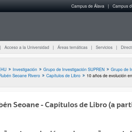
Campus de Álava
Campus de
Acceso a la Universidad
Áreas temáticas
Servicios
Direct
EHU
Investigación
Grupo de Investigación SUPREN
Grupo de I
Rubén Seoane Rivero
Capítulos de Libro
én Seoane - Capítulos de Libro (a part
ar subpáginas