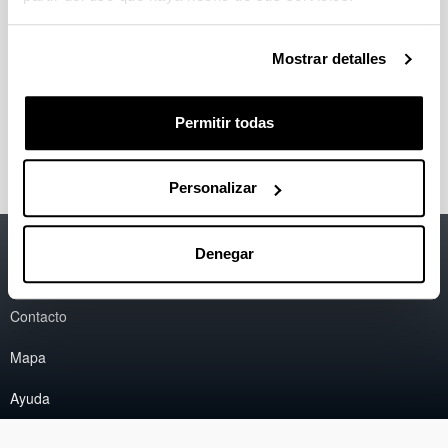
María González-Alriols, Rubén Seoane, M. Mirari
Antxustegi
10 años de evolución en la enseñanza
Mostrar detalles
de la asignatura Bioenergíade la docencia clásica a
la introducción de la sostenibilidad a través de
metodologías docentes activas
Innovación educativa
Permitir todas
en Educación Superior,
2022;
152-157.
Personalizar
Accesibilidad
EHU
Denegar
Información legal
Contacto
Mapa
Ayuda