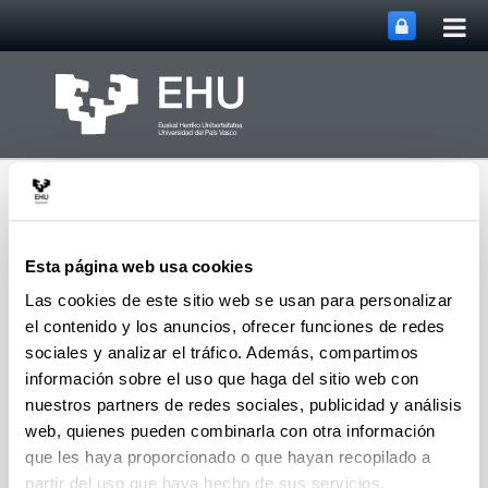
Abri
Saltar al contenido principal
me
prin
Esta página web usa cookies
Las cookies de este sitio web se usan para personalizar
el contenido y los anuncios, ofrecer funciones de redes
Grupo de Investigación
Abrir/cerrar m
Menú
SUPREN
sociales y analizar el tráfico. Además, compartimos
información sobre el uso que haga del sitio web con
nuestros partners de redes sociales, publicidad y análisis
web, quienes pueden combinarla con otra información
Rubén Seoane - Capítulos de
que les haya proporcionado o que hayan recopilado a
Libro (a partir del 2004)
partir del uso que haya hecho de sus servicios.