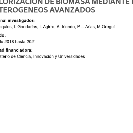
LORIZACION DE BIOMASA MEDIANTE 
TEROGENEOS AVANZADOS
nal investigador:
equies, I. Gandarias, I. Agirre, A. Iriondo, P.L. Arias, M.Oregui
do:
de 2018 hasta 2021
ad financiadora:
ar subpáginas
sterio de Ciencia, Innovación y Universidades
ar subpáginas