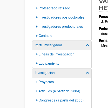
VA
HE
Profesorado retirado
Perso
Investigadores postdoctorales
J. R
Investigadores predoctorales
Perio
des
Contacto
Entid
Perfil Investigador
Mostrar/ocult
Mini
Líneas de investigación
Equipamiento
Investigación
Mostrar/ocult
Proyectos
Artículos (a partir del 2004)
Congresos (a partir del 2008)