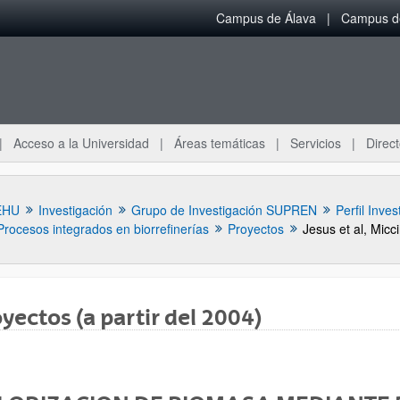
Campus de Álava
Campus de
Acceso a la Universidad
Áreas temáticas
Servicios
Direct
EHU
Investigación
Grupo de Investigación SUPREN
Perfil Inves
Procesos integrados en biorrefinerías
Proyectos
Jesus et al, Micc
yectos (a partir del 2004)
ar subpáginas