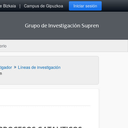
 Bizkaia
Campus de Gipuzkoa
Iniciar sesión
Grupo de Investigación Supren
orio
tigador
Líneas de investigación
in