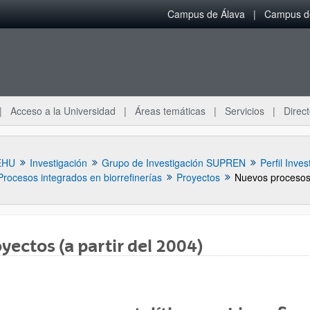
Campus de Álava
Campus de
Acceso a la Universidad
Áreas temáticas
Servicios
Direct
EHU
Investigación
Grupo de Investigación SUPREN
Perfil Inves
Procesos integrados en biorrefinerías
Proyectos
yectos (a partir del 2004)
ar subpáginas