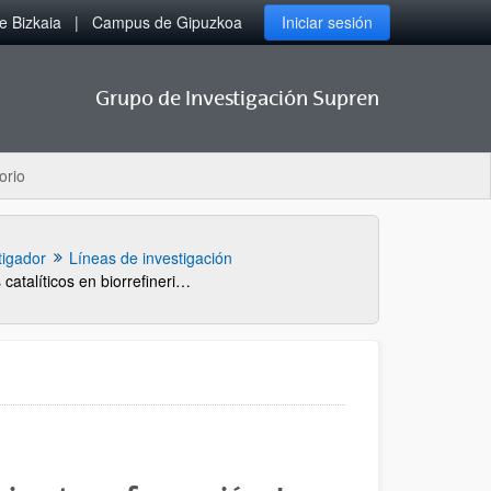
 Bizkaia
Campus de Gipuzkoa
Iniciar sesión
Grupo de Investigación Supren
orio
tigador
Líneas de investigación
Nuevos procesos catalíticos en biorrefinerias: transformación de carbohidratos en bioproductos de interés