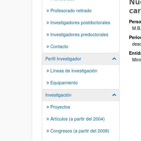
Nue
car
Profesorado retirado
Perso
Investigadores postdoctorales
M.B
Investigadores predoctorales
Perio
des
Contacto
Entid
Perfil Investigador
Mostrar/ocult
Mini
Líneas de investigación
Equipamiento
Investigación
Mostrar/ocult
Proyectos
Artículos (a partir del 2004)
Congresos (a partir del 2008)