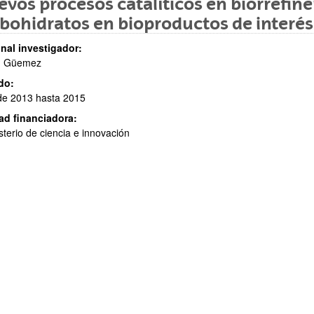
vos procesos catalíticos en biorrefin
bohidratos en bioproductos de interés
nal investigador:
. Güemez
do:
de 2013 hasta 2015
ad financiadora:
ar subpáginas
sterio de ciencia e innovación
ar subpáginas