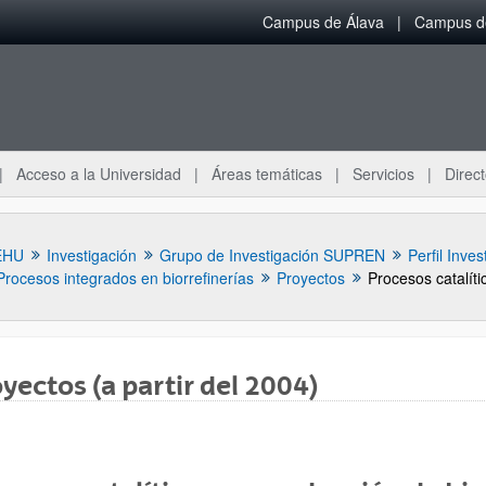
Campus de Álava
Campus de
Acceso a la Universidad
Áreas temáticas
Servicios
Direct
EHU
Investigación
Grupo de Investigación SUPREN
Perfil Inves
Procesos integrados en biorrefinerías
Proyectos
yectos (a partir del 2004)
ar subpáginas