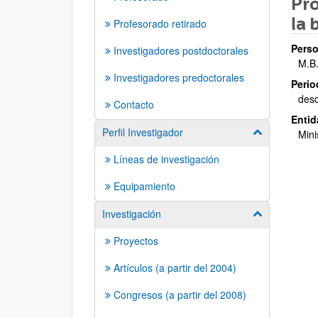
Pro
la 
Profesorado retirado
Perso
Investigadores postdoctorales
M.B
Investigadores predoctorales
Perio
des
Contacto
Entid
Perfil Investigador
Mostrar/ocult
Mini
Líneas de investigación
Equipamiento
Investigación
Mostrar/ocult
Proyectos
Artículos (a partir del 2004)
Congresos (a partir del 2008)