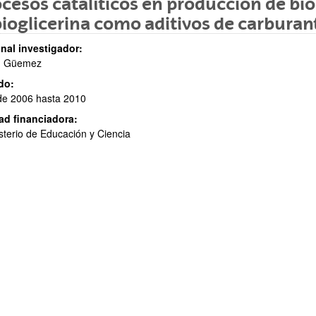
cesos catalíticos en producción de bio
bioglicerina como aditivos de carburan
nal investigador:
. Güemez
do:
de 2006 hasta 2010
ad financiadora:
ar subpáginas
sterio de Educación y Ciencia
ar subpáginas