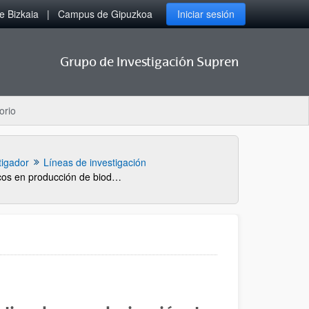
 Bizkaia
Campus de Gipuzkoa
Iniciar sesión
Grupo de Investigación Supren
orio
tigador
Líneas de investigación
Procesos catalíticos en producción de biodiesel y en valorización de la bioglicerina como aditivos de carburantes