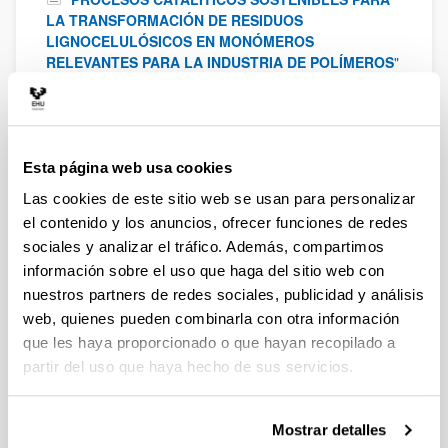
LA TRANSFORMACIÓN DE RESIDUOS
LIGNOCELULÓSICOS EN MONÓMEROS
RELEVANTES PARA LA INDUSTRIA DE POLÍMEROS
"
Ministerio de Ciencia, Innovación y Universidades
2022
-
2025
"
Desarrollo de métodos de solvatación capilar
para catalizar reacciones de conversión de CH4 y
Esta página web usa cookies
CO2 a metanol
"
Proyecto TED2021-130621B-C43
financiado por MICIU/AEI /10.13039/501100011033 y
Las cookies de este sitio web se usan para personalizar
por la Unión Europea NextGenerationEU/ PRTR
2022
el contenido y los anuncios, ofrecer funciones de redes
sociales y analizar el tráfico. Además, compartimos
"
Desarrollo de métodos de solvatación capilar
para catalizar reacciones de oligomerización y
información sobre el uso que haga del sitio web con
Guerbet para producir biocombustibles
"
Proyecto
nuestros partners de redes sociales, publicidad y análisis
PID2021-122940OB-C33 financiado por
web, quienes pueden combinarla con otra información
MICIU/AEI/10.13039/501100011033 y por FEDER, UE
que les haya proporcionado o que hayan recopilado a
2022
partir del uso que haya hecho de sus servicios.
"
Valorizacion de biomasa mediante procesos
cataliticos heterogeneos avanzados
"
Gobierno
Español - Ministerio de Ciencia, Innovación y
Mostrar detalles