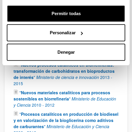
Universidades
2019
-
2022
"
VALORIZACION DE BIOMASA MEDIANTE
Permitir todas
PROCESOS CATALITICOS HETEROGENEOS
AVANZADOS
"
Ministerio de Ciencia, Innovación y
Universidades
2018
-
2021
Personalizar
"
Tecnologías catalíticas avanzadas para la
transformación de residuos biomásicos en
biocombustibles y productos renovables
"
Ministerio
Denegar
de Economía y Competitividad
2016
-
2018
"
Nuevos procesos catalíticos en biorrefinerias:
transformación de carbohidratos en bioproductos
de interés
"
Ministerio de ciencia e innovación
2013
-
2015
"
Nuevos materiales catalíticos para procesos
sostenibles en biorrefinería
"
Ministerio de Educación
y Ciencia
2010
-
2012
"
Procesos catalíticos en producción de biodiesel
y en valorización de la bioglicerina como aditivos
de carburantes
"
Ministerio de Educación y Ciencia