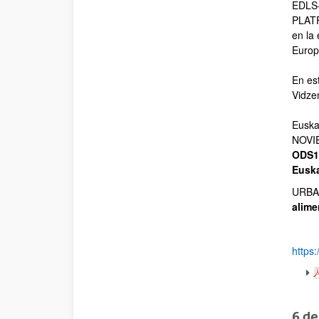
EDLS-
PLATF
en la
Europ
En es
Vidze
Euska
NOVIE
ODS12
Euska
URBAN
alime
https
6 d