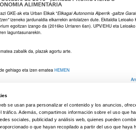
ONOMIA ALIMENTARIA
razi GKE-ak eta Urban Elikak "
Elikagai Autonomia Alperrik -galtze Gara
tzen"
izeneko jardunaldia elkarrekin antolatzen dute. Ekitaldia Leioako 
orium egoitzan izango da (2016ko Urriaren 6an). UPV/EHU eta Leioako
ren laguntasunarekin.
ematea zabalik da, plazak agortu arte.
ide gehiago eta izen ematea
HEMEN
Ar
AN ELIKA - Campusa aldizkarian
ies
tico de los recursos alimentarios
web se usan para personalizar el contenido y los anuncios, ofrec
eko EKAINAK 26
el tráfico. Además, compartimos información sobre el uso que ha
so al
REPORTAJE
edes sociales, publicidad y análisis web, quienes pueden combin
Ar
proporcionado o que hayan recopilado a partir del uso que haya