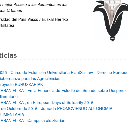
n mejor Acceso a los Alimentos en los
nos Urbanos
rsidad del País Vasco / Euskal Herriko
ar subpáginas
tsitatea
icias
ar subpáginas
025 - Curso de Extensión Universitaria PlantSciLaw - Derecho Europeo
obernanza para las Agrociencias
royecto BURUXKARIAK
RBAN ELIKA - En la Ponencia de Estudio del Senado sobre Desperdic
limentario
RBAN ELIKA , en European Days of Solidarity 2016
 de Octubre de 2016 - Jornada PROMOVIENDO AUTONOMIA
ALIMENTARIA
ar subpáginas
RBAN ELIKA - Campusa aldizkarian