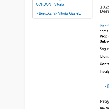
CORDON - Vitoria
2025
Der
Buruxkariak Vitoria-Gasteiz
Plant
egres
Propi
Subve
Segun
Idioma
Cont
Inscr
Pro
BBURU