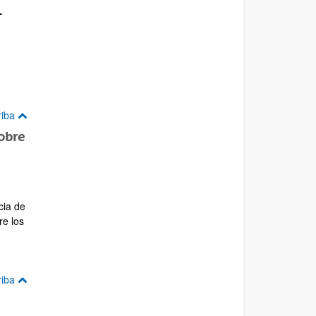
-
riba
obre
cia de
re los
riba