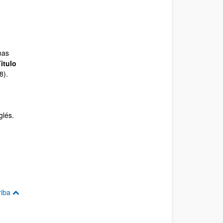
nas
itulo
8).
glés.
riba