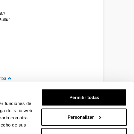
ian
Kultur
riba
Permitir todas
er funciones de
ga del sitio web
Personalizar
arla con otra
riba
 hecho de sus