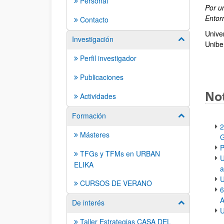
Personal
Por u
Entor
Contacto
Unive
Investigación
Mostrar/ocult
Uniber
Perfil investigador
Publicaciones
Not
Actividades
Formación
Mostrar/ocult
2
Másteres
G
P
TFGs y TFMs en URBAN
U
ELIKA
a
U
CURSOS DE VERANO
6
De interés
Mostrar/ocult
U
Taller Estrategias CASA DEL