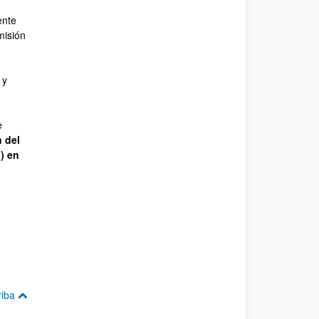
ente
misión
 y
e
n del
) en
riba