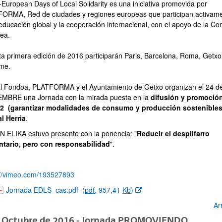
European Days of Local Solidarity es una iniciativa promovida por
ORMA, Red de ciudades y regiones europeas que participan activam
 educación global y la cooperación internacional, con el apoyo de la Co
ea.
ta primera edición de 2016 participarán Paris, Barcelona, Roma, Getxo
me.
l Fondoa, PLATFORMA y el Ayuntamiento de Getxo organizan el 24 d
MBRE una Jornada con la mirada puesta en la
difusión y promoció
 (garantizar modalidades de consumo y producción sostenibles
l Herria
.
 ELIKA estuvo presente con la ponencia: "
Reducir el despilfarro
ntario, pero con responsabilidad
".
://vimeo.com/193527893
(Abre una nueva ventana)
Jornada EDLS_cas.pdf
(
pdf
, 957,41
Kb
)
Ar
e Octubre de 2016 - Jornada PROMOVIENDO