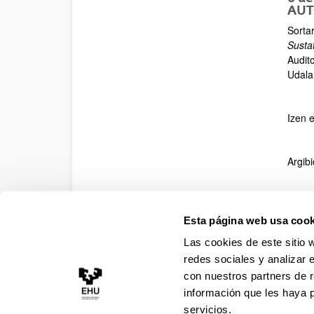
AUT
Sorta
Susta
Audit
Udala
Izen 
Argib
URB
Esta página web usa cook
Uso é
Las cookies de este sitio 
2016
redes sociales y analizar 
Acce
con nuestros partners de r
información que les haya 
servicios.