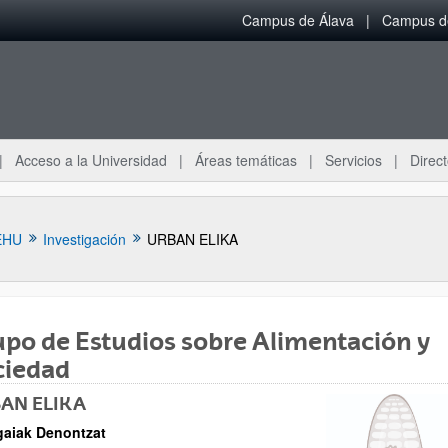
Campus de Álava
Campus de
Acceso a la Universidad
Áreas temáticas
Servicios
Direct
EHU
Investigación
URBAN ELIKA
po de Estudios sobre Alimentación y
ciedad
ar subpáginas
AN ELIKA
gaiak Denontzat