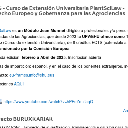
 - Curso de Extensión Universitaria PlantSciLaw -
echo Europeo y Gobernanza para las Agrociencias
SciLaw
es
un Módulo Jean Monnet
dirigido a profesionales y/o perso
adas de las Agrociencias, que desde 2023
la UPV/EHU ofrece como T
o
(Curso de extensión Universitaria), de 6 créditos ECTS (extensible a 
ncionado por la Comisión Europe
a.
da edición,
febrero a Abril de 202
5. Inscripción abierta
s de impartición: español, y en el caso de los ponentes extranjeros, in
acto
:
eu-frames.info@ehu.eus
ipciones
AQUI
https://www.youtube.com/watch?v=hPFeZmziaqQ
Ar
yecto BURUXKARIAK
XKARIAK - Proyecto de investigación, transferencia y difusión para la