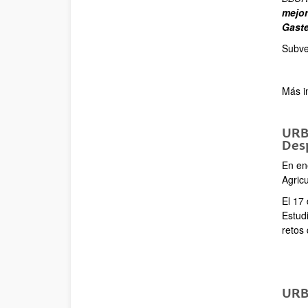
mejor
Gaste
Subve
Más i
URBA
Desp
En en
Agric
El 17
Estud
retos 
URBA