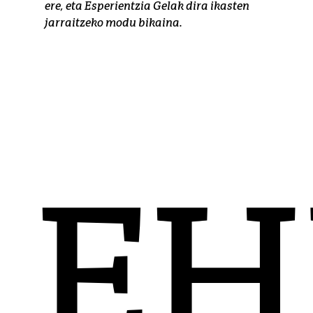
ere, eta Esperientzia Gelak dira ikasten
jarraitzeko modu bikaina.
EHU zenbakitan
E