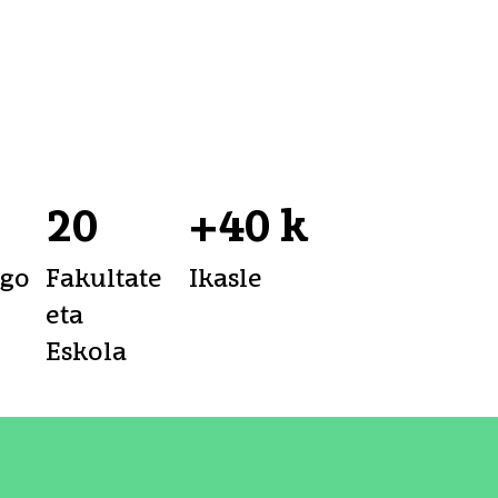
20
+40 k
ego
Fakultate
Ikasle
eta
Eskola