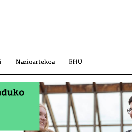
rtsitatea
i
Nazioartekoa
EHU
aduko