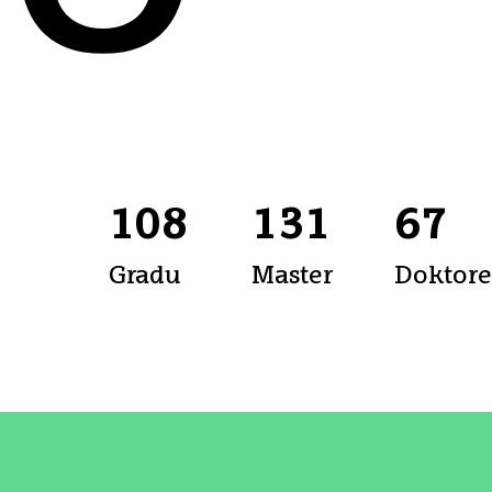
108
131
67
Gradu
Master
Doktor