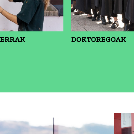
ERRAK
DOKTOREGOAK
K
SI XEHETASUNA: MASTERRAK
IKUSI XEHETA
k