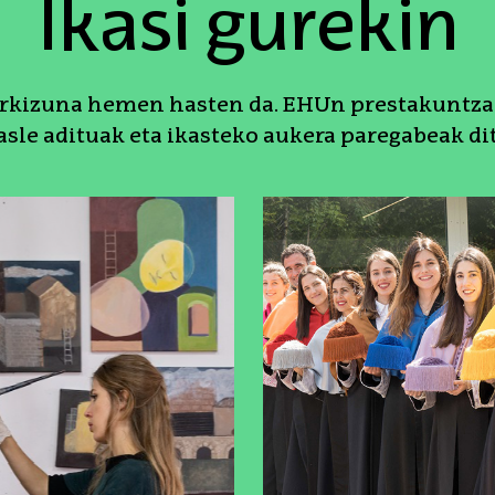
Ikasi gurekin
orkizuna hemen hasten da. EHUn prestakuntza 
asle adituak eta ikasteko aukera paregabeak di
k