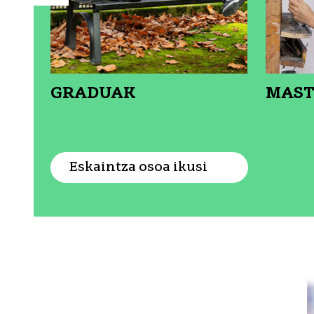
GRADUAK
MAST
IKUSI XEHETASUNA: GRADUA
IKU
Eskaintza osoa ikusi
Protagonista