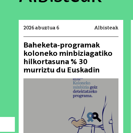
2026 abuztua 6
Albisteak
Baheketa-programak
koloneko minbiziagatiko
hilkortasuna % 30
murriztu du Euskadin