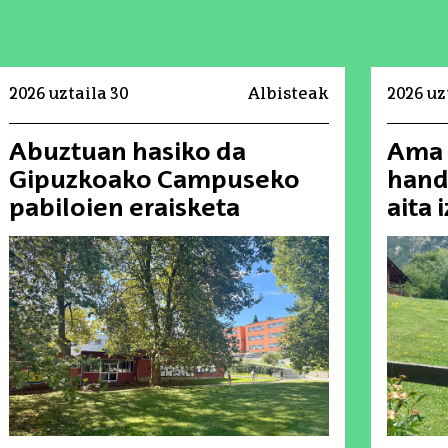
2026 uztaila 30
Albisteak
2026 uz
Abuztuan hasiko da
Ama 
Gipuzkoako Campuseko
hand
pabiloien eraisketa
aita 