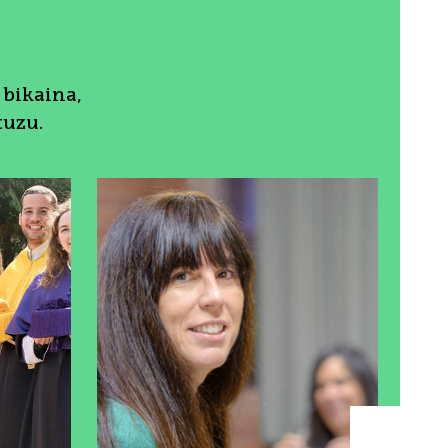
bikaina,
tuzu.