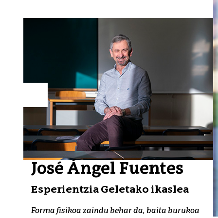
José Ángel Fuentes
Esperientzia Geletako ikaslea
Forma fisikoa zaindu behar da, baita burukoa