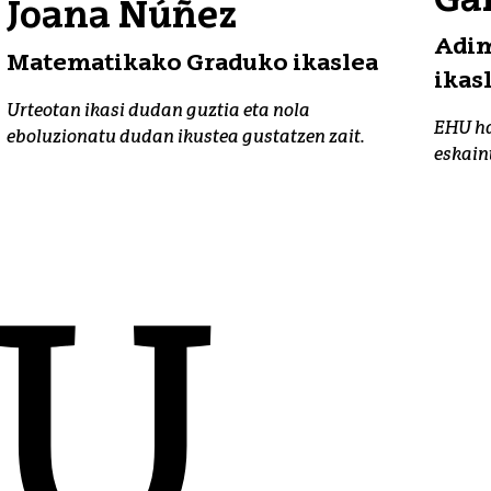
Gar
Joana Núñez
Adim
Matematikako Graduko ikaslea
ikas
Urteotan ikasi dudan guztia eta nola
EHU ha
eboluzionatu dudan ikustea gustatzen zait.
eskain
HU