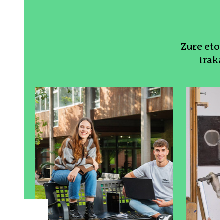
Zure et
irak
Protagonista