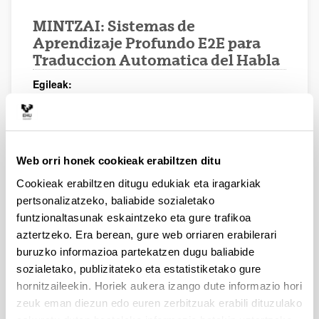
MINTZAI: Sistemas de
Aprendizaje Profundo E2E para
Traduccion Automatica del Habla
Egileak:
Thierry Etchegoyhen, Haritz Arzelus, Harritxu Gete,
Aitor Álvarez, Inma Hernaez, Eva Navas, Ander
González-Docasal, Jaime Osácar, Edson Benites, Igor
Ellakuria, Eusebi Calonge, Maite Martin
Web orri honek cookieak erabiltzen ditu
Urtea:
2020
Cookieak erabiltzen ditugu edukiak eta iragarkiak
Aldizkaria:
pertsonalizatzeko, baliabide sozialetako
Procesamiento del Lenguaje Natural
funtzionaltasunak eskaintzeko eta gure trafikoa
aztertzeko. Era berean, gure web orriaren erabilerari
Liburukia:
65
buruzko informazioa partekatzen dugu baliabide
sozialetako, publizitateko eta estatistiketako gure
Hasierako orria - Amaierako orria:
97 - 100
hornitzaileekin. Horiek aukera izango dute informazio hori
zeuk eman diezun edo euren zerbitzuak erabili dituzulako
ISBN
/
ISSN
: