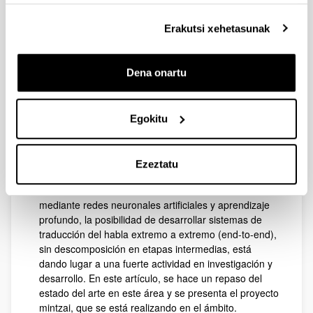
eskuratu duten bestelako informazio batekin uztartzeko.
1135-5948
DOI
:
Erakutsi xehetasunak
10.26342/2020-65-12
Deskribapena:
La traducción automática del habla consiste en
Dena onartu
traducir el habla de un idioma origen en texto o habla
de un idioma destino. Sistemas de este tipo tienen
múltiples aplicaciones y son de especial interés en
Egokitu
comunidades multiling ues como la Unión Europea. El
enfoque estándar en el ámbito se basa en
componentes principales distintos que encadenan el
Ezeztatu
reconocimiento del habla, la traducción automática, y
la síntesis del habla. Con los avances obtenidos
mediante redes neuronales artificiales y aprendizaje
profundo, la posibilidad de desarrollar sistemas de
traducción del habla extremo a extremo (end-to-end),
sin descomposición en etapas intermedias, está
dando lugar a una fuerte actividad en investigación y
desarrollo. En este artículo, se hace un repaso del
estado del arte en este área y se presenta el proyecto
mintzai, que se está realizando en el ámbito.