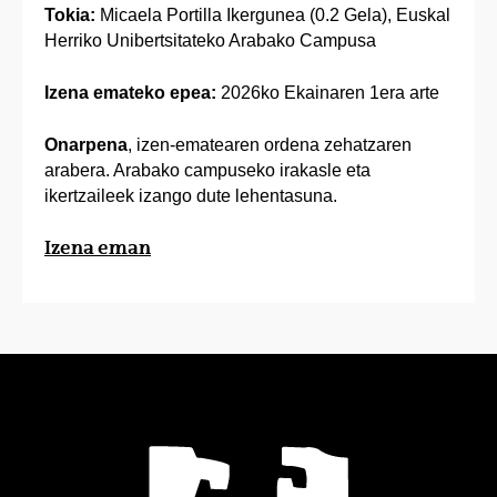
Tokia:
Micaela Portilla Ikergunea (0.2 Gela), Euskal
Herriko Unibertsitateko Arabako Campusa
Izena emateko epea:
2026ko Ekainaren 1era arte
Onarpena
, izen-ematearen ordena zehatzaren
arabera. Arabako campuseko irakasle eta
ikertzaileek izango dute lehentasuna.
Izena eman