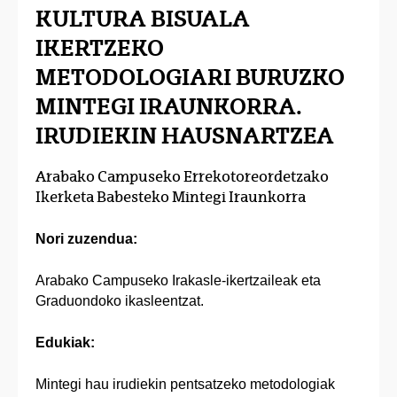
KULTURA BISUALA
IKERTZEKO
METODOLOGIARI BURUZKO
MINTEGI IRAUNKORRA.
IRUDIEKIN HAUSNARTZEA
Arabako Campuseko Errekotoreordetzako
Ikerketa Babesteko Mintegi Iraunkorra
Nori zuzendua:
Arabako Campuseko Irakasle-ikertzaileak eta
Graduondoko ikasleentzat.
Edukiak:
Mintegi hau irudiekin pentsatzeko metodologiak