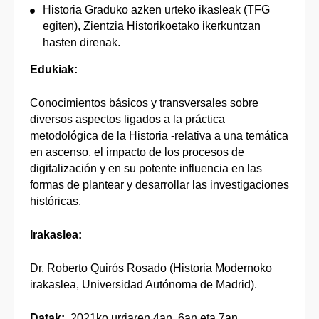
Historia Graduko azken urteko ikasleak (TFG
egiten), Zientzia Historikoetako ikerkuntzan
hasten direnak.
Edukiak:
Conocimientos básicos y transversales sobre
diversos aspectos ligados a la práctica
metodológica de la Historia -relativa a una temática
en ascenso, el impacto de los procesos de
digitalización y en su potente influencia en las
formas de plantear y desarrollar las investigaciones
históricas.
Irakaslea:
Dr. Roberto Quirós Rosado (Historia Modernoko
irakaslea, Universidad Autónoma de Madrid).
Datak:
2021ko urriaren 4an, 6an eta 7an