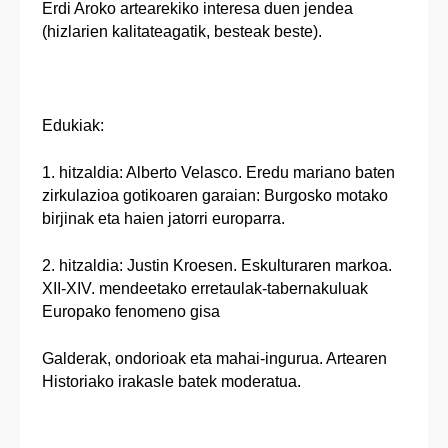
Erdi Aroko artearekiko interesa duen jendea
(hizlarien kalitateagatik, besteak beste).
Edukiak:
1. hitzaldia: Alberto Velasco. Eredu mariano baten
zirkulazioa gotikoaren garaian: Burgosko motako
birjinak eta haien jatorri europarra.
2. hitzaldia: Justin Kroesen. Eskulturaren markoa.
XII-XIV. mendeetako erretaulak-tabernakuluak
Europako fenomeno gisa
Galderak, ondorioak eta mahai-ingurua. Artearen
Historiako irakasle batek moderatua.