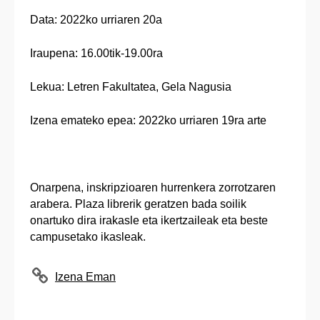
Data: 2022ko urriaren 20a
Iraupena: 16.00tik-19.00ra
Lekua: Letren Fakultatea, Gela Nagusia
Izena emateko epea: 2022ko urriaren 19ra arte
Onarpena, inskripzioaren hurrenkera zorrotzaren
arabera. Plaza librerik geratzen bada soilik
onartuko dira irakasle eta ikertzaileak eta beste
campusetako ikasleak.
Izena Eman