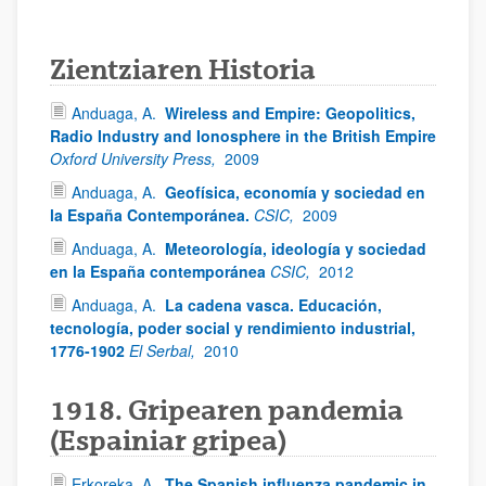
Zientziaren Historia
Anduaga, A.
Wireless and Empire: Geopolitics,
Radio Industry and Ionosphere in the British Empire
Oxford University Press,
2009
Anduaga, A.
Geofísica, economía y sociedad en
la España Contemporánea.
CSIC,
2009
Anduaga, A.
Meteorología, ideología y sociedad
en la España contemporánea
CSIC,
2012
Anduaga, A.
La cadena vasca. Educación,
tecnología, poder social y rendimiento industrial,
1776-1902
El Serbal,
2010
1918. Gripearen pandemia
(Espainiar gripea)
Erkoreka, A.
The Spanish influenza pandemic in