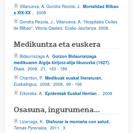
Villanueva, A. Gondra Rezola, J.
Mortalidad Bilbao
s XIX-XX
.,
2008
Gondra Rezola, J., Villanueva, A. "Hospitales Civiles
de Bilbao". Vitoria-Gasteiz. Eusko Jaurlariza. 2008.
Medikuntza eta euskera
Bidaurrazaga A.
Gotzon Bidaurratzaga
medikuaren Argija kirijotz-alija liburuxka (1927).
Ekaia,
2008;
21,
163 - 189
Charriton, P.
Medikuak euskal literaturan.
Euskalingua,
2008;
2008,
99 - 106
Erkoreka, A.
Epidemiak Euskal Herrian
.,
2008
Osasuna, ingurumena...
Lizarraga, K.
Disfrutar la montaña con salud.
Temas Pyrenaica,
2011;
3