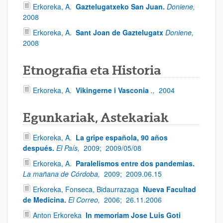
Erkoreka, A.
Gaztelugatxeko San Juan.
Doniene,
2008
Erkoreka, A.
Sant Joan de Gaztelugatx
Doniene,
2008
Etnografia eta Historia
Erkoreka, A.
Vikingerne i Vasconia
.,
2004
Egunkariak, Astekariak
Erkoreka, A.
La gripe española, 90 años
después.
El País,
2009;
2009/05/08
Erkoreka, A.
Paralelismos entre dos pandemias.
La mañana de Córdoba,
2009;
2009.06.15
Erkoreka, Fonseca, Bidaurrazaga
Nueva Facultad
de Medicina.
El Correo,
2006;
26.11.2006
Anton Erkoreka
In memoriam Jose Luis Goti