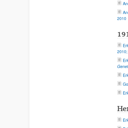
An
An
2010
19
Er
2010
Er
Gene
Er
Go
Er
He
Er