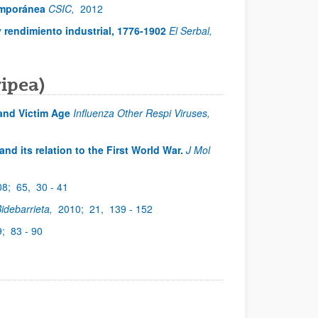
emporánea
CSIC,
2012
 rendimiento industrial, 1776-1902
El Serbal,
ipea)
and Victim Age
Influenza Other Respi Viruses,
nd its relation to the First World War.
J Mol
08;
65,
30 - 41
idebarrieta,
2010;
21,
139 - 152
9;
83 - 90