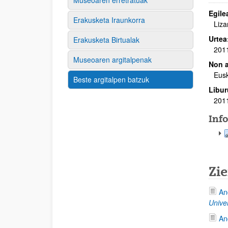
Museoaren erretratuak
Egile
Erakusketa Iraunkorra
Liza
Urtea
Erakusketa Birtualak
201
Museoaren argitalpenak
Non a
Eus
Beste argitalpen batzuk
Libur
201
Inf
Zie
An
Unive
An