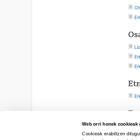
Ch
Er
Os
Li
Er
Er
Etn
Er
Eg
Web orri honek cookieak e
Er
Cookieak erabiltzen ditugu
Er