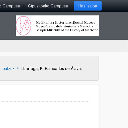
ko Campusa
Gipuzkoako Campusa
Hasi saioa
n batzuk
Lizarraga, K. Balnearios de Álava.