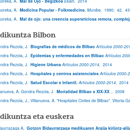
koreka, A.
Mal de Ojo - Begizkoa
Ekain,
2014
koreka, A.
Medicina Popular - Folkmedicine.
Munibe,
1990;
42,
43
koreka, A.
Mal de ojo: una creencia supersticiosa remota, complej
dikuntza Bilbon
ndra Rezola, J.
Biografías de médicos de Bilbao
Artículos 2000-20
ndra Rezola, J.
Epidemias y enfermedades en Bilbao
Artículos 20
ndra Rezola, J.
Higiene Urbana
Artículos 2000-2014,
2014
ndra Rezola, J.
Hospitales y centros asistenciales
Artículos 2000-
ndra Rezola, J.
Salud Escolar e Infantil.
Artículos 2000-2014,
2014
llanueva, A. Gondra Rezola, J.
Mortalidad Bilbao s XIX-XX
.,
2008
ndra Rezola, J., Villanueva, A. "Hospitales Civiles de Bilbao". Vitoria-G
dikuntza eta euskera
daurrazaga A.
Gotzon Bidaurratzaga medikuaren Argija kirijotz-alij