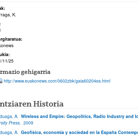
ak:
rraga, K.
:
1
rgitaratua:
konews
ukia:
1/11/25
ormazio gehigarria
http://www.euskonews.com/0602zbk/gaia60204es.html
ntziaren Historia
duaga, A.
Wireless and Empire: Geopolitics, Radio Industry and I
rsity Press,
2009
duaga, A.
Geofísica, economía y sociedad en la España Contemp