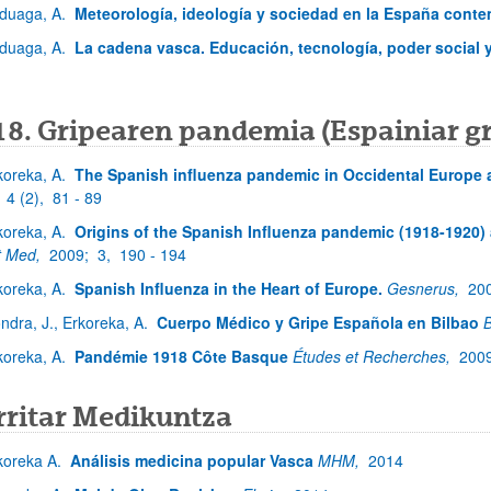
duaga, A.
Meteorología, ideología y sociedad en la España cont
duaga, A.
La cadena vasca. Educación, tecnología, poder social y
18. Gripearen pandemia (Espainiar gr
koreka, A.
The Spanish influenza pandemic in Occidental Europe 
;
4 (2),
81 - 89
koreka, A.
Origins of the Spanish Influenza pandemic (1918-1920) a
t Med,
2009;
3,
190 - 194
koreka, A.
Spanish Influenza in the Heart of Europe.
Gesnerus,
20
ndra, J., Erkoreka, A.
Cuerpo Médico y Gripe Española en Bilbao
B
koreka, A.
Pandémie 1918 Côte Basque
Études et Recherches,
200
rritar Medikuntza
koreka A.
Análisis medicina popular Vasca
MHM,
2014