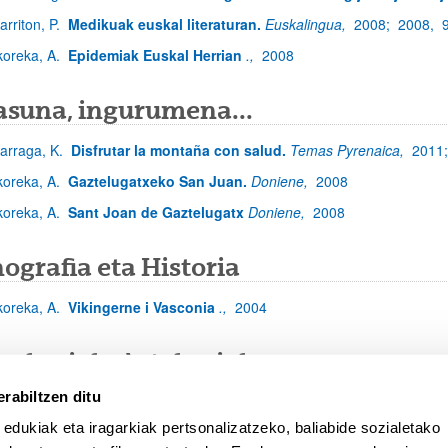
arriton, P.
Medikuak euskal literaturan.
Euskalingua,
2008;
2008,
koreka, A.
Epidemiak Euskal Herrian
.,
2008
asuna, ingurumena...
zarraga, K.
Disfrutar la montaña con salud.
Temas Pyrenaica,
2011
koreka, A.
Gaztelugatxeko San Juan.
Doniene,
2008
koreka, A.
Sant Joan de Gaztelugatx
Doniene,
2008
ografia eta Historia
koreka, A.
Vikingerne i Vasconia
.,
2004
unkariak, Astekariak
rabiltzen ditu
koreka, A.
La gripe española, 90 años después.
El País,
2009;
200
 edukiak eta iragarkiak pertsonalizatzeko, baliabide sozialetako
koreka, A.
Paralelismos entre dos pandemias.
La mañana de Córdo