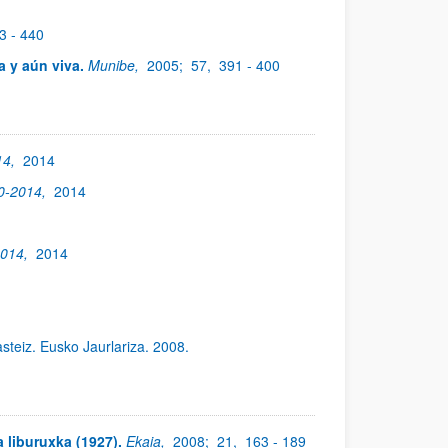
3 - 440
a y aún viva.
Munibe,
2005;
57,
391 - 400
14,
2014
00-2014,
2014
2014,
2014
asteiz. Eusko Jaurlariza. 2008.
a liburuxka (1927).
Ekaia,
2008;
21,
163 - 189