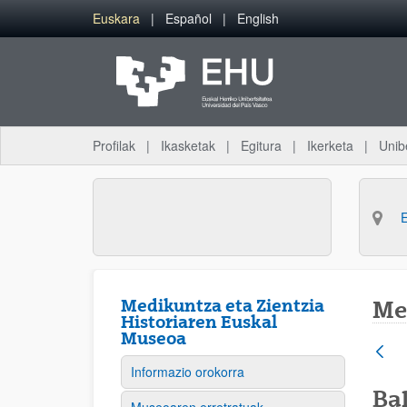
Eduki nagusira joan
Euskara
Español
English
Profilak
Ikasketak
Egitura
Ikerketa
Unib
Medikuntza eta Zientzia
Me
Historiaren Euskal
Museoa
Informazio orokorra
Bal