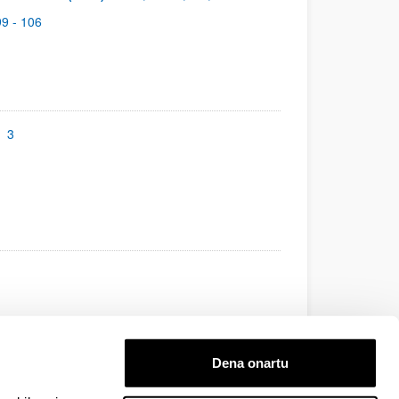
99 - 106
;
3
9/05/08
Dena onartu
ba,
2009;
2009.06.15