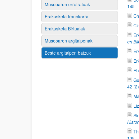
Museoaren erretratuak
145 -
Ch
Erakusketa Iraunkorra
Ci
Erakusketa Birtualak
Er
Museoaren argitalpenak
en Bi
Er
Beste argitalpen batzuk
Er
Et
Gu
42 (2
Ma
Li
Si
Histor
Th
138