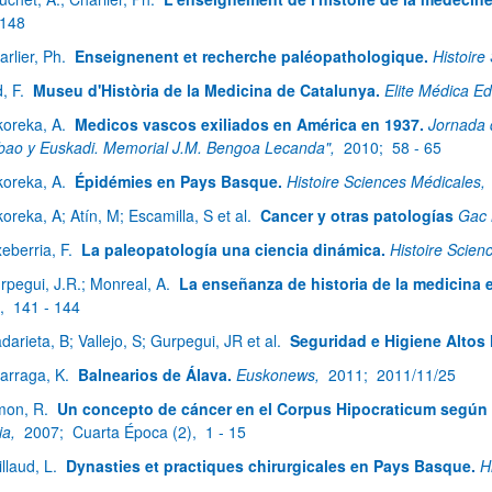
 148
arlier, Ph.
Enseignenent et recherche paléopathologique.
Histoire
d, F.
Museu d'Història de la Medicina de Catalunya.
Elite Médica Ed
koreka, A.
Medicos vascos exiliados en América en 1937.
Jornada 
lbao y Euskadi. Memorial J.M. Bengoa Lecanda",
2010;
58 - 65
koreka, A.
Épidémies en Pays Basque.
Histoire Sciences Médicales,
koreka, A; Atín, M; Escamilla, S et al.
Cancer y otras patologías
Gac 
xeberria, F.
La paleopatología una ciencia dinámica.
Histoire Scien
rpegui, J.R.; Monreal, A.
La enseñanza de historia de la medicina 
),
141 - 144
darieta, B; Vallejo, S; Gurpegui, JR et al.
Seguridad e Higiene Altos
zarraga, K.
Balnearios de Álava.
Euskonews,
2011;
2011/11/25
mon, R.
Un concepto de cáncer en el Corpus Hipocraticum según 
ia,
2007;
Cuarta Época (2),
1 - 15
illaud, L.
Dynasties et practiques chirurgicales en Pays Basque.
H