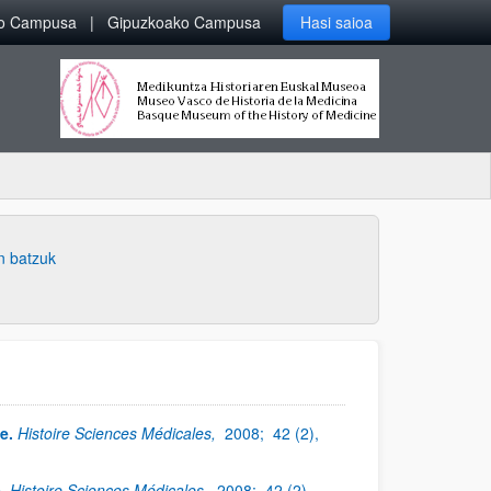
ko Campusa
Gipuzkoako Campusa
Hasi saioa
n batzuk
e.
Histoire Sciences Médicales,
2008;
42 (2),
.
Histoire Sciences Médicales,
2008;
42 (2),