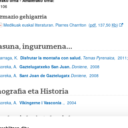
rako orria - Amaierako orria:
 106
ormazio gehigarria
(Beste leiho bat zabalduko du)
Medikuak euskal literaturan. Piarres Charriton
(
pdf
, 137,50
Kb
)
asuna, ingurumena...
zarraga, K.
Disfrutar la montaña con salud.
Temas Pyrenaica,
2011
koreka, A.
Gaztelugatxeko San Juan.
Doniene,
2008
koreka, A.
Sant Joan de Gaztelugatx
Doniene,
2008
ografia eta Historia
koreka, A.
Vikingerne i Vasconia
.,
2004
unkariak, Astekariak
rabiltzen ditu