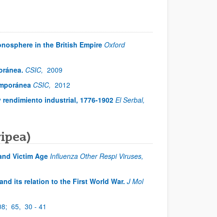
onosphere in the British Empire
Oxford
oránea.
CSIC,
2009
emporánea
CSIC,
2012
 rendimiento industrial, 1776-1902
El Serbal,
ipea)
and Victim Age
Influenza Other Respi Viruses,
nd its relation to the First World War.
J Mol
08;
65,
30 - 41