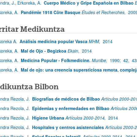
ndra, J., Erkoreka, A.
Cuerpo Médico y Gripe Española en Bilbao
B
koreka, A.
Pandémie 1918 Côte Basque
Études et Recherches,
200
rritar Medikuntza
koreka A.
Análisis medicina popular Vasca
MHM,
2014
koreka, A.
Mal de Ojo - Begizkoa
Ekain,
2014
koreka, A.
Medicina Popular - Folkmedicine.
Munibe,
1990;
42,
43
koreka, A.
Mal de ojo: una creencia supersticiosa remota, complej
dikuntza Bilbon
ndra Rezola, J.
Biografías de médicos de Bilbao
Artículos 2000-20
ndra Rezola, J.
Epidemias y enfermedades en Bilbao
Artículos 20
ndra Rezola, J.
Higiene Urbana
Artículos 2000-2014,
2014
ndra Rezola, J.
Hospitales y centros asistenciales
Artículos 2000-
ndra Rezola, J.
Salud Escolar e Infantil.
Artículos 2000-2014,
2014