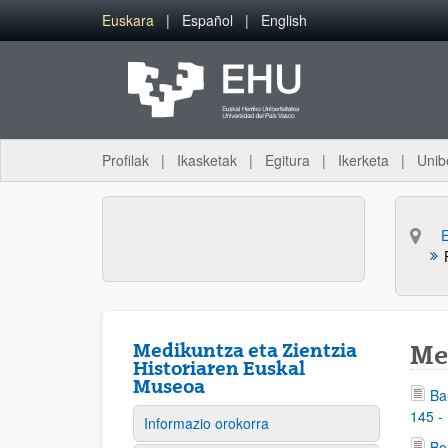
Eduki nagusira joan
Euskara
Español
English
Profilak
Ikasketak
Egitura
Ikerketa
Unib
Medikuntza eta Zientzia
Me
Historiaren Euskal
Museoa
Ba
145 -
Informazio orokorra
Bo