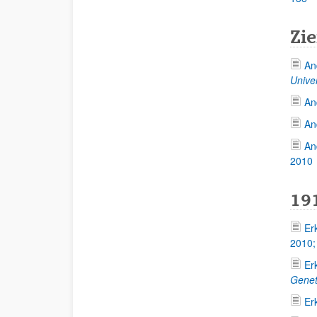
Zie
An
Unive
An
An
An
2010
19
Er
2010
Er
Gene
Er