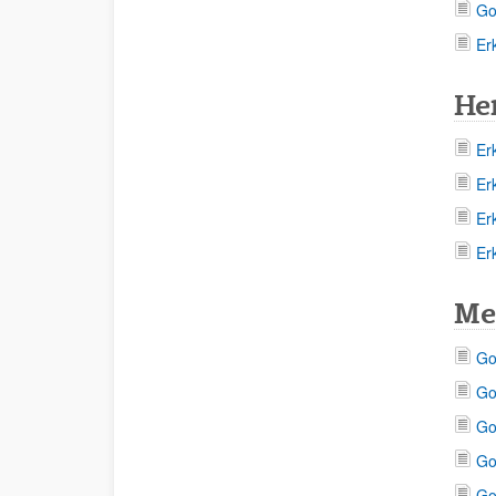
Go
Er
He
Er
Er
Er
Er
Me
Go
Go
Go
Go
Go