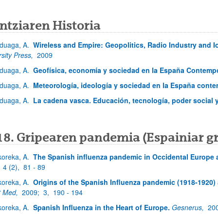
ntziaren Historia
duaga, A.
Wireless and Empire: Geopolitics, Radio Industry and I
rsity Press,
2009
duaga, A.
Geofísica, economía y sociedad en la España Contemp
duaga, A.
Meteorología, ideología y sociedad en la España cont
duaga, A.
La cadena vasca. Educación, tecnología, poder social y
18. Gripearen pandemia (Espainiar gr
koreka, A.
The Spanish influenza pandemic in Occidental Europe 
;
4 (2),
81 - 89
koreka, A.
Origins of the Spanish Influenza pandemic (1918-1920) a
t Med,
2009;
3,
190 - 194
koreka, A.
Spanish Influenza in the Heart of Europe.
Gesnerus,
20