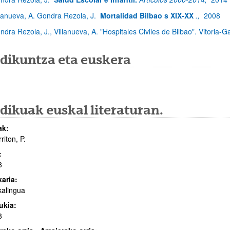
llanueva, A. Gondra Rezola, J.
Mortalidad Bilbao s XIX-XX
.,
2008
ndra Rezola, J., Villanueva, A. "Hospitales Civiles de Bilbao". Vitoria-G
dikuntza eta euskera
dikuak euskal literaturan.
ak:
riton, P.
:
8
karia:
alingua
ukia:
8