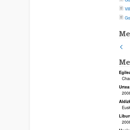
Vi
Go
Me
Me
Egile
Char
Urtea
200
Aldiz
Eusk
Libur
200