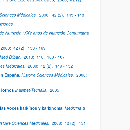
 Sciences Médicales,
2008;
42 (2),
145 - 148
iciones
de Nutrición "XXV años de Nutrición Comunitaria
2008;
42 (2),
153 - 169
Med Bilbao,
2013;
110,
100 - 107
ces Médicales,
2008;
42 (2),
149 - 152
en España.
Histoire Sciences Médicales,
2008;
 Hornos
Inasmet-Tecnalia,
2005
las voces karkínos y karkínoma.
Medicina &
istoire Sciences Médicales,
2008;
42 (2),
131 -