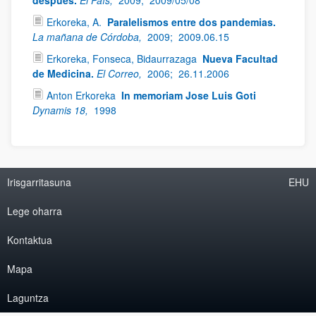
después.
El País,
2009;
2009/05/08
Erkoreka, A.
Paralelismos entre dos pandemias.
La mañana de Córdoba,
2009;
2009.06.15
Erkoreka, Fonseca, Bidaurrazaga
Nueva Facultad
de Medicina.
El Correo,
2006;
26.11.2006
Anton Erkoreka
In memoriam Jose Luis Goti
Dynamis 18,
1998
Irisgarritasuna
EHU
Lege oharra
Kontaktua
Mapa
Laguntza