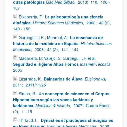
otras patologías
Gac Med Bilbao,
2013;
110,
100 -
107
Etxeberria, F.
La paleopatología una ciencia
dinámica.
Histoire Sciences Médicales,
2008;
42 (2),
149 - 152
Gurpegui, J.R.; Monreal, A.
La enseñanza de
historia de la medicina en España.
Histoire Sciences
Médicales,
2008;
42 (2),
141 - 144
Madarieta, B; Vallejo, S; Gurpegui, JR et al.
Seguridad e Higiene Altos Hornos
Inasmet-Tecnalia,
2005
Lizarraga, K.
Balnearios de Álava.
Euskonews,
2011;
2011/11/25
Simon, R.
Un concepto de cáncer en el Corpus
Hipocraticum según las voces karkínos y
karkínoma.
Medicina & Historia,
2007;
Cuarta Época
(2),
1 - 15
Thillaud, L.
Dynasties et practiques chirurgicales
en Pays Basque.
Histoire Sciences Médicales,
2008;