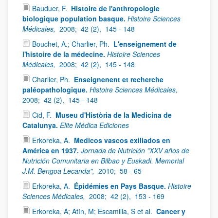
Bauduer, F.
Histoire de l'anthropologie
biologique population basque.
Histoire Sciences
Médicales,
2008;
42 (2),
145 - 148
Bouchet, A.; Charlier, Ph.
L'enseignement de
l'histoire de la médecine.
Histoire Sciences
Médicales,
2008;
42 (2),
145 - 148
Charlier, Ph.
Enseignenent et recherche
paléopathologique.
Histoire Sciences Médicales,
2008;
42 (2),
145 - 148
Cid, F.
Museu d'Història de la Medicina de
Catalunya.
Elite Médica Ediciones
Erkoreka, A.
Medicos vascos exiliados en
América en 1937.
Jornada de Nutrición "XXV años de
Nutrición Comunitaria en Bilbao y Euskadi. Memorial
J.M. Bengoa Lecanda",
2010;
58 - 65
Erkoreka, A.
Épidémies en Pays Basque.
Histoire
Sciences Médicales,
2008;
42 (2),
153 - 169
Erkoreka, A; Atín, M; Escamilla, S et al.
Cancer y