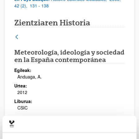
42 (2),
131 - 138
Zientziaren Historia
Meteorología, ideología y sociedad
en la España contemporánea
Egileak:
Anduaga, A.
Urtea:
2012
Liburua:
CSIC
Informazio gehigarria
https://editorial.csic.es/publicaciones/libros/120
76/978-84-00-09421-8/meteorologia-ideologia-y-