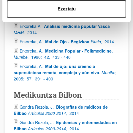
Ezeztatu
Herritar Medikuntza
Erkoreka A.
Análisis medicina popular Vasca
MHM,
2014
Erkoreka, A.
Mal de Ojo - Begizkoa
Ekain,
2014
Erkoreka, A.
Medicina Popular - Folkmedicine.
Munibe,
1990;
42,
433 - 440
Erkoreka, A.
Mal de ojo: una creencia
supersticiosa remota, compleja y aún viva.
Munibe,
2005;
57,
391 - 400
Medikuntza Bilbon
Gondra Rezola, J.
Biografías de médicos de
Bilbao
Artículos 2000-2014,
2014
Gondra Rezola, J.
Epidemias y enfermedades en
Bilbao
Artículos 2000-2014,
2014