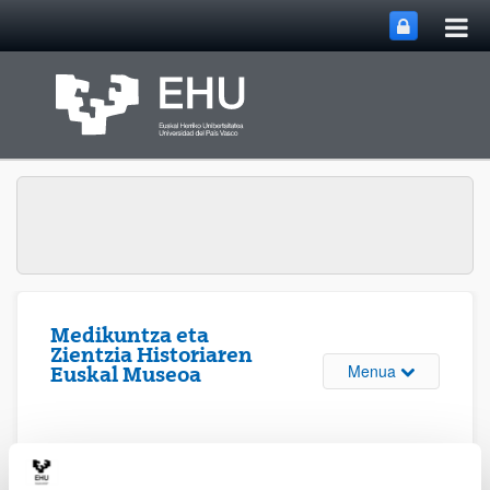
Me
Eduki nagusira joan
nag
ireki
Medikuntza eta
Zientzia Historiaren
Webgunearen 
Menua
Euskal Museoa
Erakusketa Iraunkorra