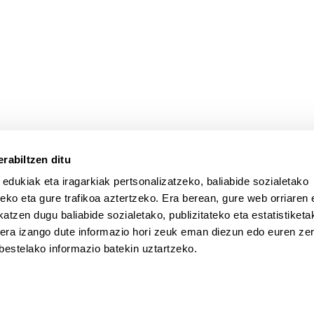
atu azpiorriak
atu azpiorriak
rabiltzen ditu
 edukiak eta iragarkiak pertsonalizatzeko, baliabide sozialetako
eko eta gure trafikoa aztertzeko. Era berean, gure web orriaren e
atzen dugu baliabide sozialetako, publizitateko eta estatistiketa
kera izango dute informazio hori zeuk eman diezun edo euren zerb
bestelako informazio batekin uztartzeko.
a
Laguntza