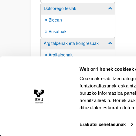
Doktorego tesiak
Erakutsi/izkut
Bidean
Bukatuak
Argitalpenak eta kongresuak
Erakutsi/izkut
Argitalpenak
Kongresuak
Web orri honek cookieak e
Cookieak erabiltzen ditugu
funtzionaltasunak eskaintz
buruzko informazioa partek
hornitzaileekin. Horiek au
dituzulako eskuratu duten 
Erakutsi xehetasunak
Irisgarritasuna
Lege oharra
Kontaktua
Map