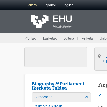
Eduki nagusira joan
Euskara
Español
English
Profilak
Ikasketak
Egitura
Ikerketa
Unib
Biography & Parliament
Arg
Ikerketa Taldea
Aurkezpena
Erakutsi/izkut
Ikerketa lerroak