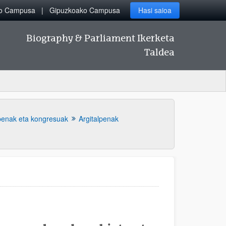
ko Campusa
Gipuzkoako Campusa
Hasi saioa
Biography & Parliament Ikerketa
Taldea
lpenak eta kongresuak
Argitalpenak