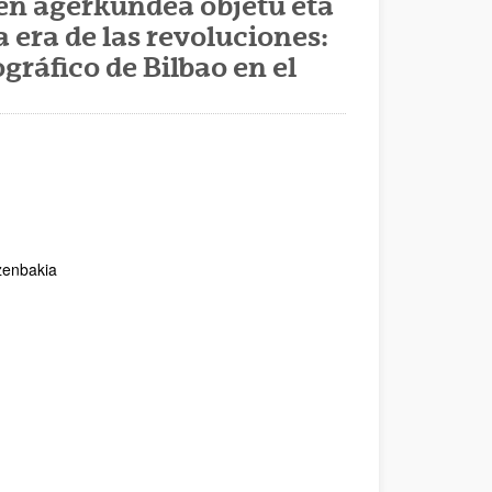
ren agerkundea objetu eta
era de las revoluciones:
gráfico de Bilbao en el
zenbakia