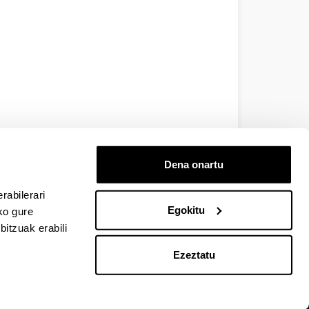
Dena onartu
rabilerari
Egokitu
ko gure
itzuak erabili
Ezeztatu
EHU