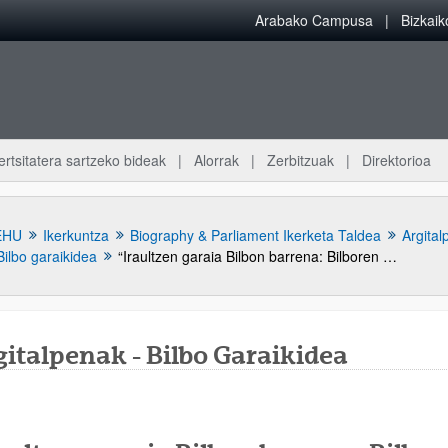
Arabako Campusa
Bizkai
ertsitatera sartzeko bideak
Alorrak
Zerbitzuak
Direktorioa
EHU
Ikerkuntza
Biography & Parliament Ikerketa Taldea
Argita
Bilbo garaikidea
“Iraultzen garaia Bilbon barrena: Bilboren agerkundea objetu eta kategoria historiografikoen eremuan-La era de las revoluciones: el nacimiento del protagonismo historiográfico de Bilbao en el siglo XIX”
italpenak - Bilbo Garaikidea
atu azpiorriak