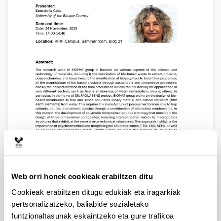
Web orri honek cookieak erabiltzen ditu
Cookieak erabiltzen ditugu edukiak eta iragarkiak
pertsonalizatzeko, baliabide sozialetako
funtzionaltasunak eskaintzeko eta gure trafikoa