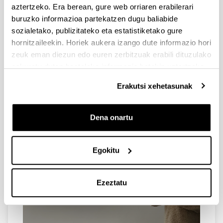
aztertzeko. Era berean, gure web orriaren erabilerari
buruzko informazioa partekatzen dugu baliabide
sozialetako, publizitateko eta estatistiketako gure
hornitzaileekin. Horiek aukera izango dute informazio hori
zeuk eman diezun edo euren zerbitzuak erabili dituzulako
eskuratu duten bestelako informazio batekin uztartzeko.
Erakutsi xehetasunak
Dena onartu
Egokitu
Ezeztatu