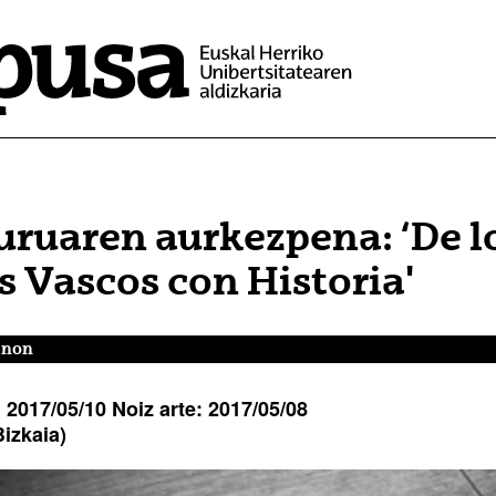
uruaren aurkezpena: ‘De lo
os Vascos con Historia'
a non
:
2017/05/10
Noiz arte:
2017/05/08
izkaia)